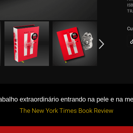
IS
TR
Cu
abalho extraordinário entrando na pele e na men
The New York Times Book Review