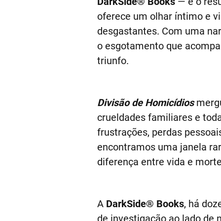
DarkSide® Books
— é o resu
oferece um olhar íntimo e 
desgastantes. Com uma narra
o esgotamento que acompa
triunfo.
Divisão de Homicídios
mergu
crueldades familiares e toda
frustrações, perdas pessoai
encontramos uma janela rar
diferença entre vida e morte
A
DarkSide® Books
, há doz
de investigação ao lado de 