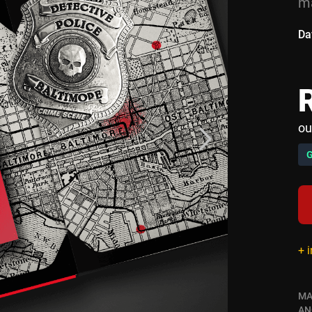
ma
Da
ou
+ 
MA
AN