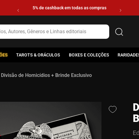
5% de cashback em todas as compras
s, Autores, Gêneros e Linhas editoriais
ÕES
TAROTS & ORÁCULOS
BOXES E COLEÇÕES
RARIDADE
Divisão de Homicídios + Brinde Exclusivo
D
B
Ed