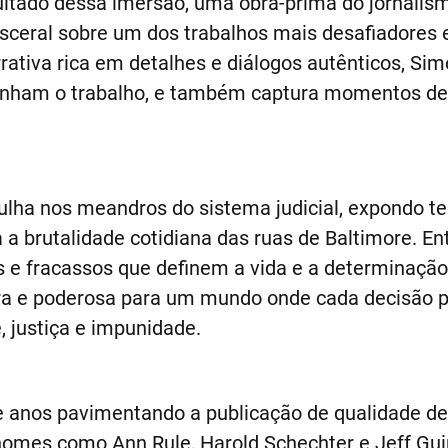
ltado dessa imersão, uma obra-prima do jornalism
visceral sobre um dos trabalhos mais desafiadore
tiva rica em detalhes e diálogos autênticos, Sim
nham o trabalho, e também captura momentos de
lha nos meandros do sistema judicial, expondo ten
 a brutalidade cotidiana das ruas de Baltimore. En
s e fracassos que definem a vida e a determinação
a e poderosa para um mundo onde cada decisão po
, justiça e impunidade.
e anos pavimentando a publicação de qualidade d
nomes como Ann Rule, Harold Schechter e Jeff Gui