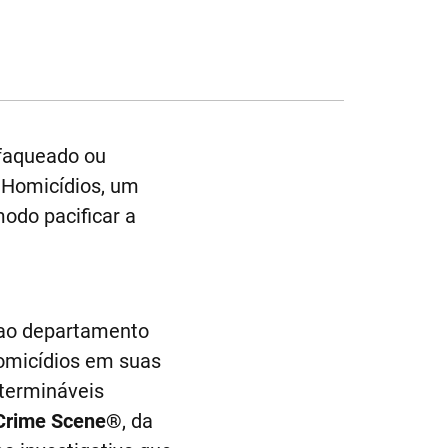
sfaqueado ou
 Homicídios, um
odo pacificar a
 ao departamento
homicídios em suas
ntermináveis
Crime Scene®
, da