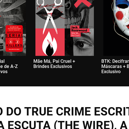
ial
Mãe Má, Pai Cruel +
BTK: Decifra
de de A-Z
Brindes Exclusivos
Máscaras + B
ivos
Exclusivo
 DO TRUE CRIME ESCRI
A ESCUTA (THE WIRE), A