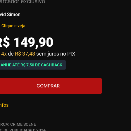
rcador exclusivo
vid Simon
Clique e veja!
R$
149
,
90
4x
de
R$ 37,48
sem juros no PIX
GANHE ATÉ
R$ 7,50
DE CASHBACK
COMPRAR
infos
RCA:
CRIME SCENE
O DE PUBLICAÇÃO:
2024