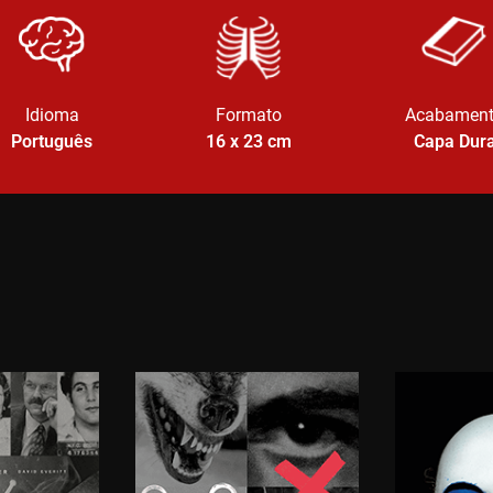
Idioma
Formato
Acabamen
Português
16 x 23
cm
Capa Dur