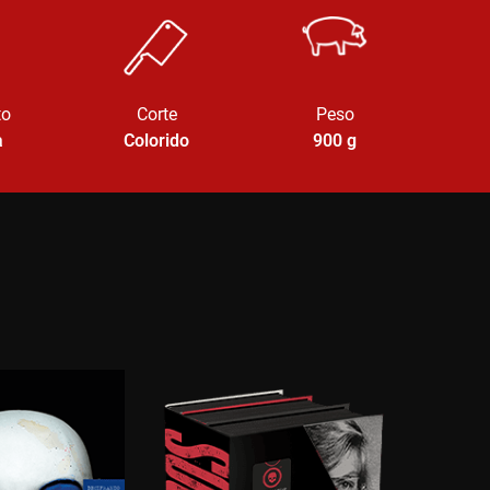
to
Corte
Peso
a
Colorido
900
g