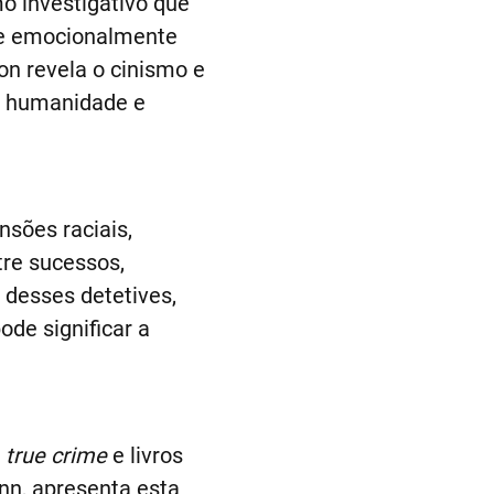
o investigativo que
s e emocionalmente
on revela o cinismo e
 humanidade e
sões raciais,
tre sucessos,
 desses detetives,
de significar a
e
true crime
e livros
nn, apresenta esta