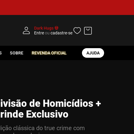
Dark Hugs 💀
Entre
ou
cadastre-se
S
SOBRE
REVENDA OFICIAL
AJUDA
ivisão de Homicídios +
rinde Exclusivo
ição clássica do true crime com