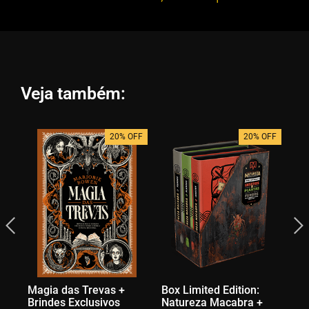
Veja também:
20% OFF
20% OFF
Magia das Trevas +
Box Limited Edition:
O 
Brindes Exclusivos
Natureza Macabra +
De