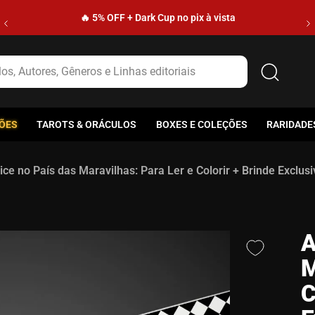
🔥 5% OFF + Dark Cup no pix à vista
s, Autores, Gêneros e Linhas editoriais
ÕES
TAROTS & ORÁCULOS
BOXES E COLEÇÕES
RARIDADE
ice no País das Maravilhas: Para Ler e Colorir + Brinde Exclusi
A
M
C