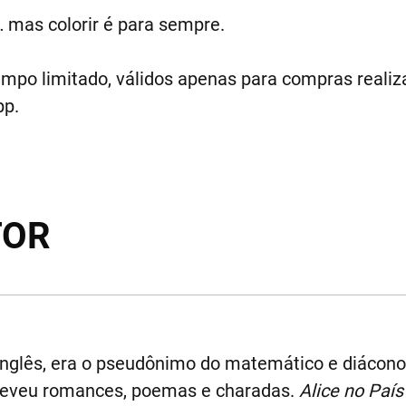
… mas colorir é para sempre.
empo limitado, válidos apenas para compras realiza
pp.
TOR
inglês, era o pseudônimo do matemático e diácono
reveu romances, poemas e charadas.
Alice no Paí