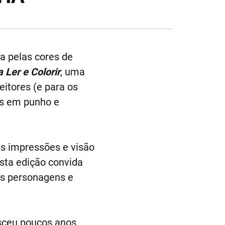
a pelas cores de
 Ler e Colorir
, uma
eitores (e para os
is em punho e
as impressões e visão
esta edição convida
 às personagens e
asceu poucos anos