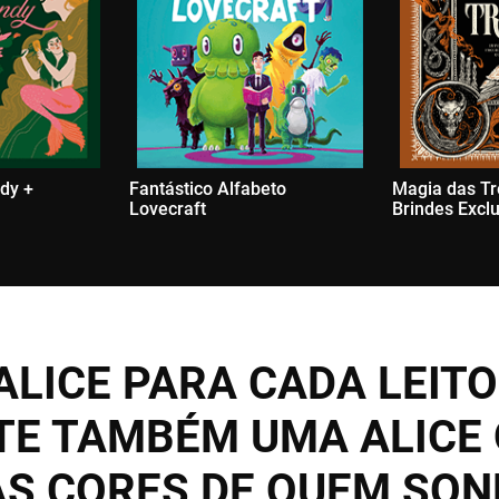
dy +
Fantástico Alfabeto
Magia das Tr
Lovecraft
Brindes Excl
ALICE PARA CADA LEITO
TE TAMBÉM UMA ALICE
AS CORES DE QUEM SO