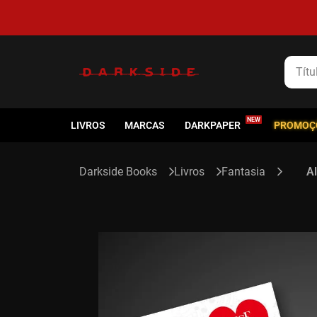
5% de cashback em todas as compras
Título
LIVROS
MARCAS
DARKPAPER
PROMOÇ
Livros
Fantasia
Al