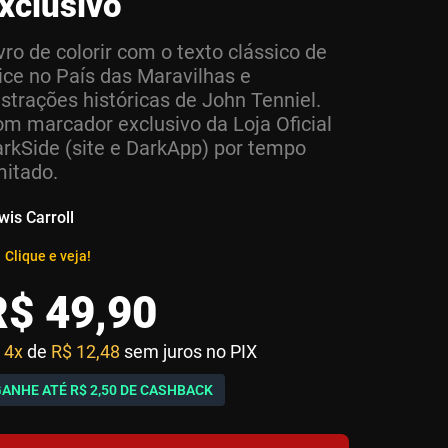
xclusivo
vro de colorir com o texto clássico de
ice no País das Maravilhas e
ustrações históricas de John Tenniel.
m marcador exclusivo da Loja Oficial
rkSide (site e DarkApp) por tempo
mitado.
wis Carroll
Clique e veja!
R$
49
,
90
4x
de
R$ 12,48
sem juros no PIX
GANHE ATÉ
R$ 2,50
DE CASHBACK