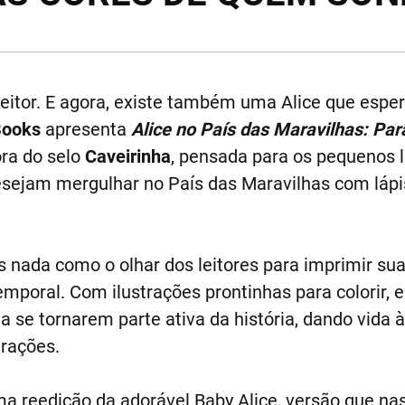
leitor. E agora, existe também uma Alice que esper
Books
apresenta
Alice no País das Maravilhas: Para
ora do selo
Caveirinha
, pensada para os pequenos l
sejam mergulhar no País das Maravilhas com láp
as nada como o olhar dos leitores para imprimir su
mporal. Com ilustrações prontinhas para colorir, 
 a se tornarem parte ativa da história, dando vida
rações.
uma reedição da adorável Baby Alice, versão que n