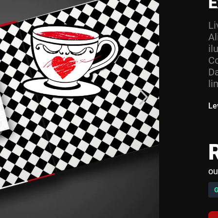
E
Li
Al
il
Co
Da
li
Le
ou