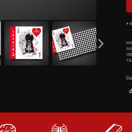
+ 
MA
AN
IS
TR
Cu