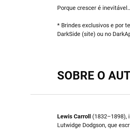
Porque crescer é inevitável
* Brindes exclusivos e por t
DarkSide (site) ou no DarkA
SOBRE O AU
Lewis Carroll
(1832–1898), 
Lutwidge Dodgson, que esc