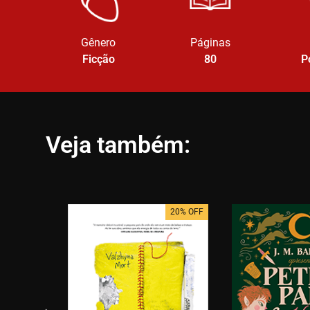
Gênero
Páginas
Ficção
80
P
Veja também:
20% OFF