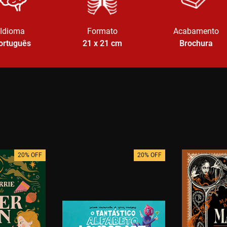
Idioma
Formato
Acabamento
ortuguês
21 x 21
cm
Brochura
20% OFF
20% OFF