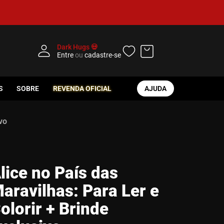
Dark Hugs 💀
Entre
ou
cadastre-se
S
SOBRE
REVENDA OFICIAL
AJUDA
vo
lice no País das
aravilhas: Para Ler e
olorir + Brinde