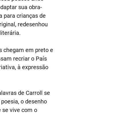
daptar sua obra-
ca para crianças de
original, redesenhou
terária.
as chegam em preto e
sam recriar o País
iativa, à expressão
lavras de Carroll se
a poesia, o desenho
e se vive com o