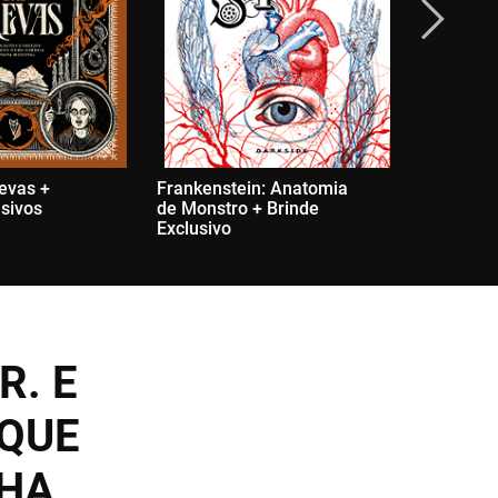
evas +
Frankenstein: Anatomia
O Pequen
usivos
de Monstro + Brinde
Brinde Ex
Exclusivo
R. E
 QUE
NHA