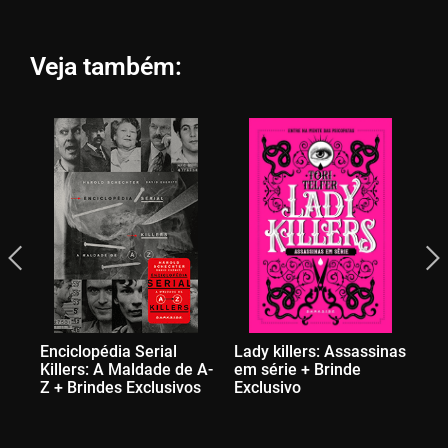
Veja também:
Enciclopédia Serial
Lady killers: Assassinas
BT
Killers: A Maldade de A-
em série + Brinde
Má
Z + Brindes Exclusivos
Exclusivo
Ex