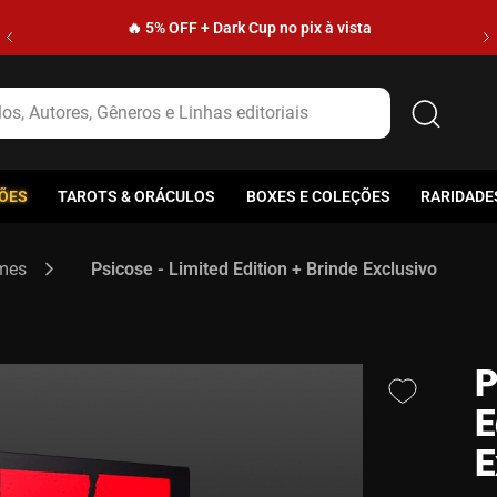
🔥 5% OFF + Dark Cup no pix à vista
s, Autores, Gêneros e Linhas editoriais
ÕES
TAROTS & ORÁCULOS
BOXES E COLEÇÕES
RARIDADE
ames
Psicose - Limited Edition + Brinde Exclusivo
P
E
E