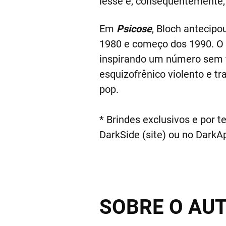
lesse e, consequentemente, 
Em
Psicose
, Bloch antecipo
1980 e começo dos 1990. O li
inspirando um número sem fi
esquizofrênico violento e tr
pop.
* Brindes exclusivos e por t
DarkSide (site) ou no DarkA
SOBRE O AU