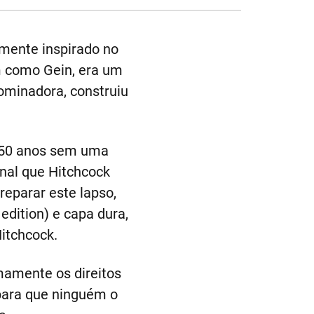
emente inspirado no
m como Gein, era um
dominadora, construiu
e 50 anos sem uma
inal que Hitchcock
eparar este lapso,
dition) e capa dura,
itchcock.
mamente os direitos
para que ninguém o