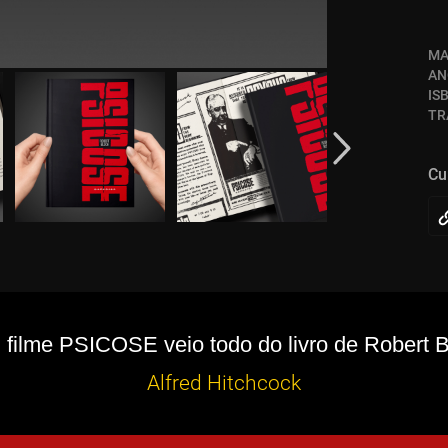
MA
AN
IS
TR
Cu
 filme PSICOSE veio todo do livro de Robert B
Alfred Hitchcock