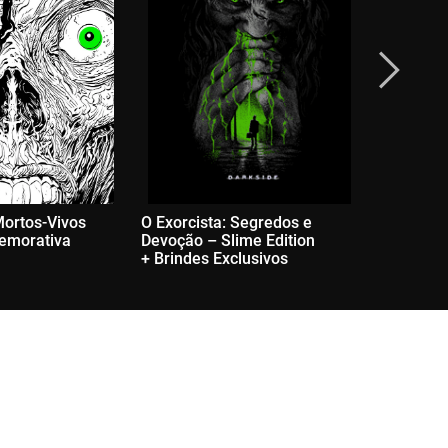
Mortos-Vivos
O Exorcista: Segredos e
Edgar All
emorativa
Devoção – Slime Edition
Clássico V
+ Brindes Exclusivos