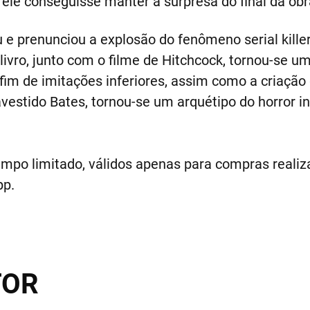
ele conseguisse manter a surpresa do final da obr
u e prenunciou a explosão do fenômeno serial killer
vro, junto com o filme de Hitchcock, tornou-se um
m de imitações inferiores, assim como a criação 
avestido Bates, tornou-se um arquétipo do horror i
empo limitado, válidos apenas para compras realiza
pp.
TOR