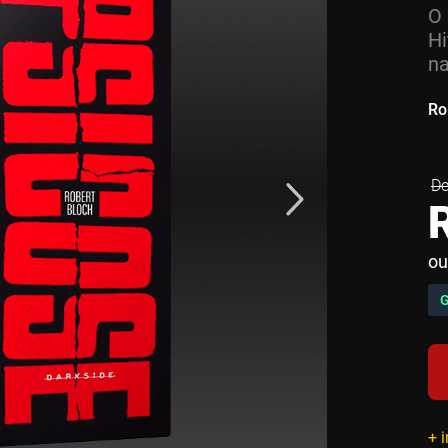
O 
Hi
na
Ro
ou
+ 