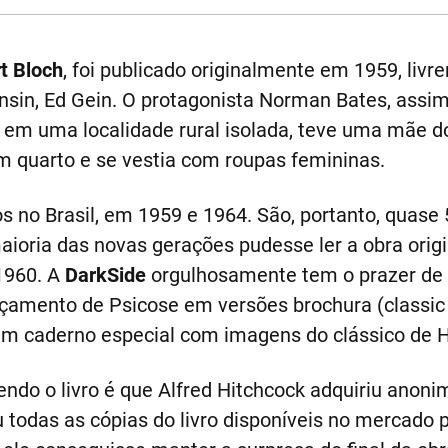
t Bloch
, foi publicado originalmente em 1959, livr
nsin, Ed Gein. O protagonista Norman Bates, assi
ia em uma localidade rural isolada, teve uma mãe 
m quarto e se vestia com roupas femininas.
os no Brasil, em 1959 e 1964. São, portanto, quas
aioria das novas gerações pudesse ler a obra orig
1960. A
DarkSide
orgulhosamente tem o prazer de r
çamento de Psicose em versões brochura (classic e
á um caderno especial com imagens do clássico de H
endo o livro é que Alfred Hitchcock adquiriu anoni
 todas as cópias do livro disponíveis no mercado 