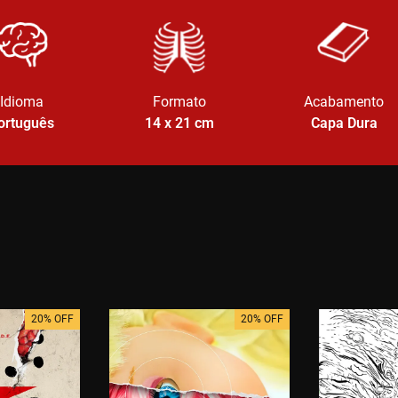
Idioma
Formato
Acabamento
ortuguês
14 x 21
cm
Capa Dura
20% OFF
20% OFF