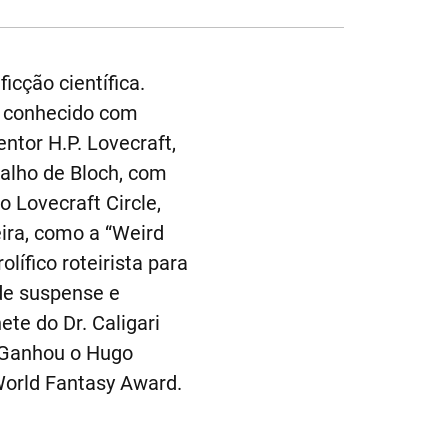
icção científica.
e conhecido com
ntor H.P. Lovecraft,
balho de Bloch, com
 Lovecraft Circle,
ira, como a “Weird
lífico roteirista para
 de suspense e
te do Dr. Caligari
). Ganhou o Hugo
World Fantasy Award.