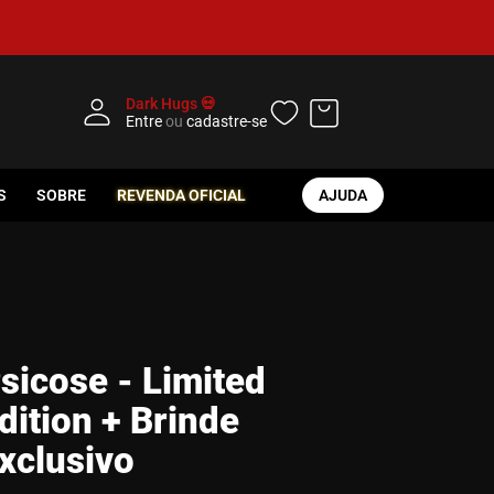
Dark Hugs 💀
Entre
ou
cadastre-se
S
SOBRE
REVENDA OFICIAL
AJUDA
sicose - Limited
dition + Brinde
xclusivo