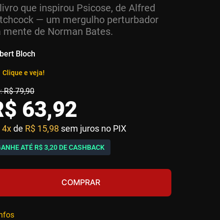
livro que inspirou Psicose, de Alfred
tchcock — um mergulho perturbador
 mente de Norman Bates.
bert Bloch
Clique e veja!
R$
79
,
90
R$
63
,
92
4x
de
R$ 15,98
sem juros no PIX
GANHE ATÉ
R$ 3,20
DE CASHBACK
COMPRAR
infos