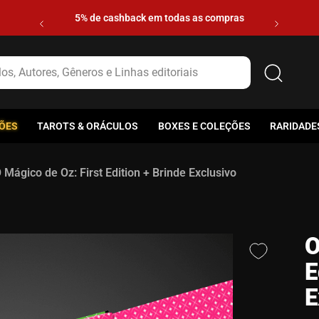
5% de cashback em todas as compras
s, Autores, Gêneros e Linhas editoriais
ÕES
TAROTS & ORÁCULOS
BOXES E COLEÇÕES
RARIDADE
 Mágico de Oz: First Edition + Brinde Exclusivo
O
E
E