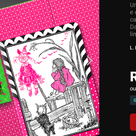
Um
e 
ca
Da
li
L.
ou