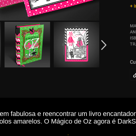
+ 
MA
AN
IS
TR
Cu
 fabulosa e reencontrar um livro encantador. 
ijolos amarelos. O Mágico de Oz agora é DarkS
.