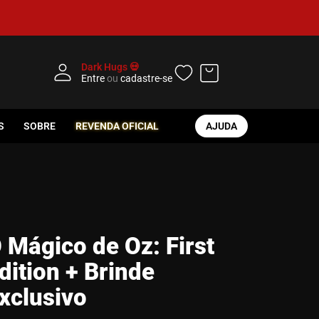
Dark Hugs 💀
Entre
ou
cadastre-se
S
SOBRE
REVENDA OFICIAL
AJUDA
 Mágico de Oz: First
dition + Brinde
xclusivo