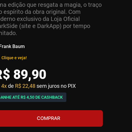
a edição que resgata a magia, o traço
o espírito da obra original. Com
derno exclusivo da Loja Oficial
rkSide (site e DarkApp) por tempo
mitado.
 Frank Baum
Clique e veja!
R$
89
,
90
4x
de
R$ 22,48
sem juros no PIX
GANHE ATÉ
R$ 4,50
DE CASHBACK
COMPRAR