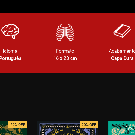
Idioma
Formato
Acabament
Português
16 x 23
cm
Capa Dura
20% OFF
20% OFF