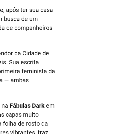
e, após ter sua casa
Em busca de um
uda de companheiros
endor da Cidade de
s. Sua escrita
rimeira feminista da
ra — ambas
 na
Fábulas Dark
em
as capas muito
 folha de rosto da
res vibrantes, traz