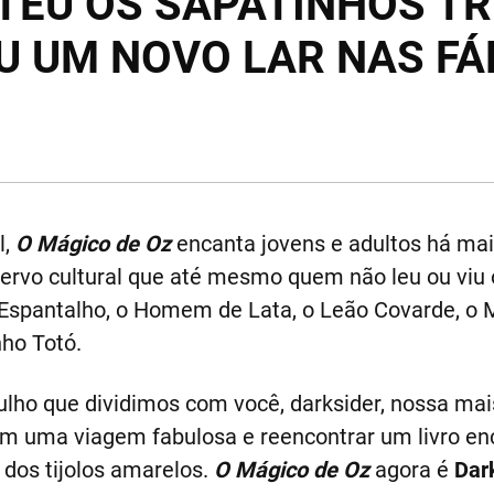
TEU OS SAPATINHOS TR
U UM NOVO LAR NAS F
l,
O Mágico de Oz
encanta jovens e adultos há mai
acervo cultural que até mesmo quem não leu ou viu
 Espantalho, o Homem de Lata, o Leão Covarde, o 
nho Totó.
gulho que dividimos com você, darksider, nossa mai
m uma viagem fabulosa e reencontrar um livro en
a dos tijolos amarelos.
O Mágico de Oz
agora é
Dar