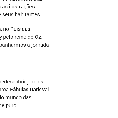
 as ilustrações
e seus habitantes.
a, no País das
y pelo reino de Oz.
mpanharmos a jornada
redescobrir jardins
marca
Fábulas Dark
vai
 do mundo das
de puro