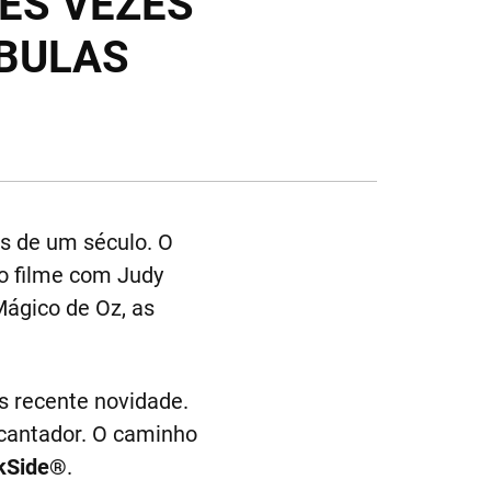
ÊS VEZES
ÁBULAS
s de um século. O
 o filme com Judy
Mágico de Oz, as
s recente novidade.
cantador. O caminho
kSide®
.