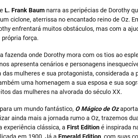
de
L. Frank Baum
narra as peripécias de Dorothy qu
 um ciclone, aterrissa no encantado reino de Oz. 
rothy enfrentará muitos obstáculos, mas com a aj
própria força.
a fazenda onde Dorothy mora com os tios ao espl
nos apresenta cenários e personagens inesquecívei
 das mulheres e sua protagonista, considerada a p
, é também uma homenagem a sua esposa e sua sog
itos das mulheres na alvorada do século XX.
s para um mundo fantástico,
O Mágico de Oz
aporta
lizar ainda mais a jornada rumo a Oz, trazemos du
 experiência clássica, a
First Edition
é inspirada na
blicada em 1900. Já a
Emerald Edition
, com suas co