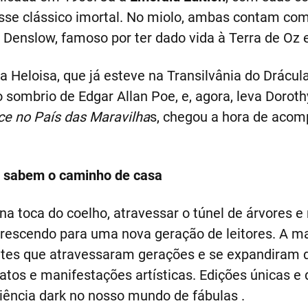
sse clássico imortal. No miolo, ambas contam com
e Denslow, famoso por ter dado vida à Terra de Oz 
ia Heloisa, que já esteve na Transilvânia do Drácul
o sombrio de Edgar Allan Poe, e, agora, leva Doroth
ce no País das Maravilha
s, chegou a hora de aco
os sabem o caminho de casa
 na toca do coelho, atravessar o túnel de árvores e 
lorescendo para uma nova geração de leitores. A 
entes que atravessaram gerações e se expandiram
atos e manifestações artísticas. Edições únicas e 
iência dark no nosso mundo de fábulas .