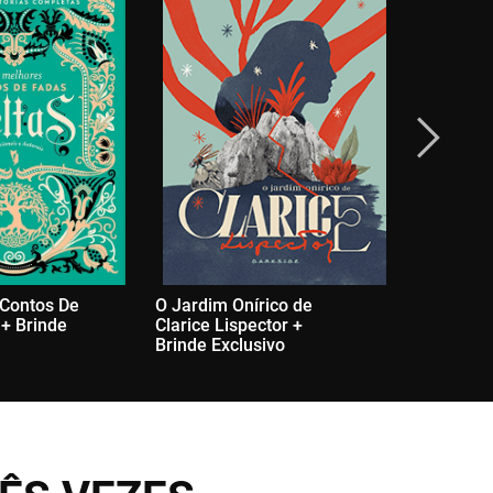
 Contos De
O Jardim Onírico de
A Máquin
 + Brinde
Clarice Lispector +
First Edit
Brinde Exclusivo
Exclusivo