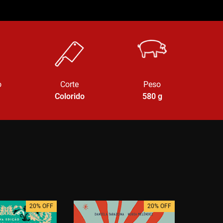
o
Corte
Peso
Colorido
580
g
20% OFF
20% OFF