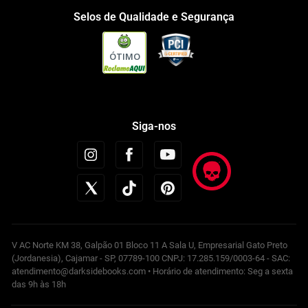
Selos de Qualidade e Segurança
ÓTIMO
Siga-nos
V AC Norte KM 38, Galpão 01 Bloco 11 A Sala U, Empresarial Gato Preto
(Jordanesia), Cajamar - SP, 07789-100 CNPJ: 17.285.159/0003-64 - SAC:
atendimento@darksidebooks.com • Horário de atendimento: Seg a sexta
das 9h às 18h