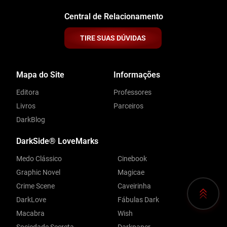
Central de Relacionamento
TIRE SUAS DÚVIDAS
Mapa do Site
Informações
Editora
Professores
Livros
Parceiros
DarkBlog
DarkSide® LoveMarks
Medo Clássico
Cinebook
Graphic Novel
Magicae
Crime Scene
Caveirinha
DarkLove
Fábulas Dark
Macabra
Wish