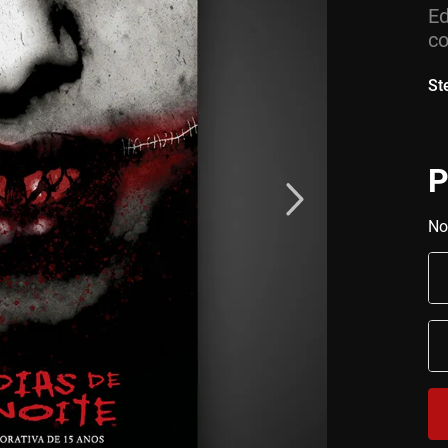
Ed
co
St