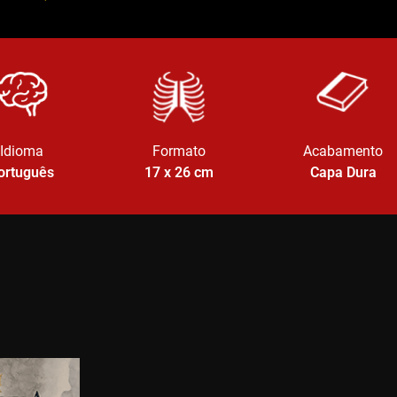
Idioma
Formato
Acabamento
ortuguês
17 x 26
cm
Capa Dura