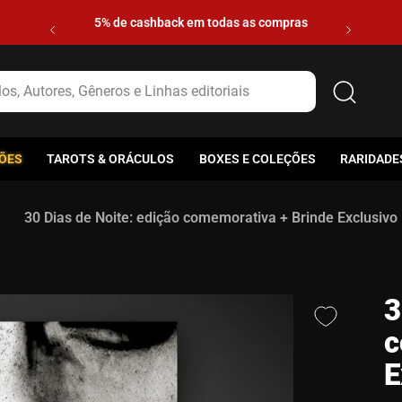
5% de cashback em todas as compras
s, Autores, Gêneros e Linhas editoriais
ÕES
TAROTS & ORÁCULOS
BOXES E COLEÇÕES
RARIDADE
30 Dias de Noite: edição comemorativa + Brinde Exclusivo
3
c
E