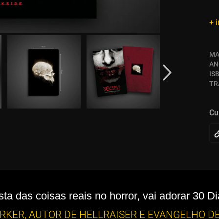
+ 
MA
AN
IS
TR
Cu
ta das coisas reais no horror, vai adorar 30 Di
ARKER, AUTOR DE HELLRAISER E EVANGELHO D