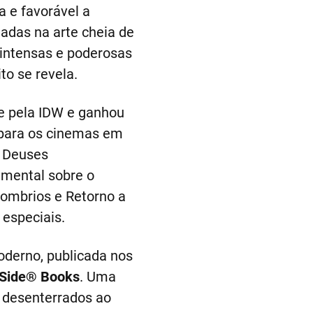
a e favorável a
adas na arte cheia de
intensas e poderosas
to se revela.
e pela IDW e ganhou
 para os cinemas em
e Deuses
amental sobre o
Sombrios e Retorno a
 especiais.
derno, publicada nos
kSide® Books
. Uma
s desenterrados ao