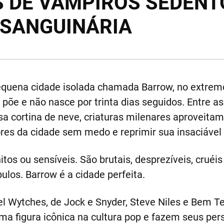
S DE VAMPIROS SEDENT
 SANGUINÁRIA
uena cidade isolada chamada Barrow, no extremo
e põe e não nasce por trinta dias seguidos. Entre 
 cortina de neve, criaturas milenares aproveitam 
res da cidade sem medo e reprimir sua insaciável
tos ou sensíveis. São brutais, desprezíveis, cruéi
os. Barrow é a cidade perfeita.
l Wytches, de Jock e Snyder, Steve Niles e Bem 
a figura icônica na cultura pop e fazem seus per