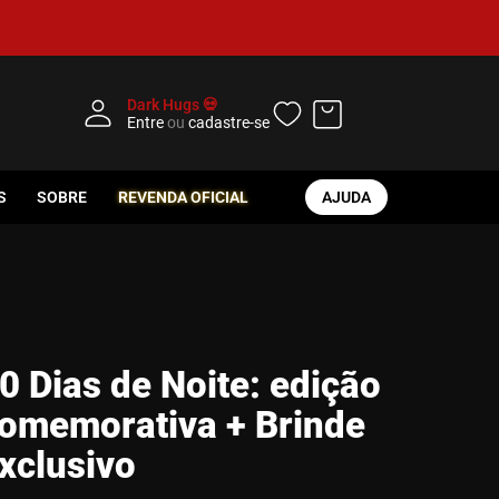
Dark Hugs 💀
Entre
ou
cadastre-se
S
SOBRE
REVENDA OFICIAL
AJUDA
0 Dias de Noite: edição
omemorativa + Brinde
xclusivo