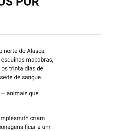
OS POR
 norte do Alasca,
as esquinas macabras,
os trinta dias de
 sede de sangue.
s — animais que
Templesmith criam
sonagens ficar a um