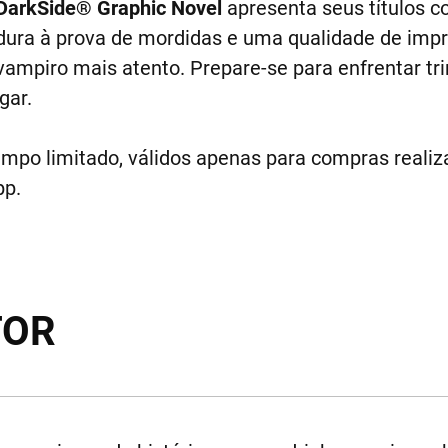
DarkSide® Graphic Novel
apresenta seus títulos 
a dura à prova de mordidas e uma qualidade de imp
mpiro mais atento. Prepare-se para enfrentar trin
gar.
empo limitado, válidos apenas para compras realiza
pp.
TOR