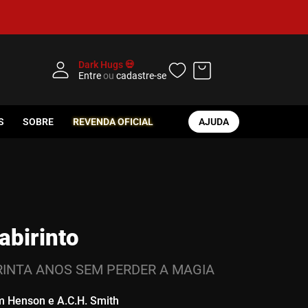
Dark Hugs 💀
Entre
ou
cadastre-se
S
SOBRE
REVENDA OFICIAL
AJUDA
abirinto
RINTA ANOS SEM PERDER A MAGIA
m Henson e A.C.H. Smith