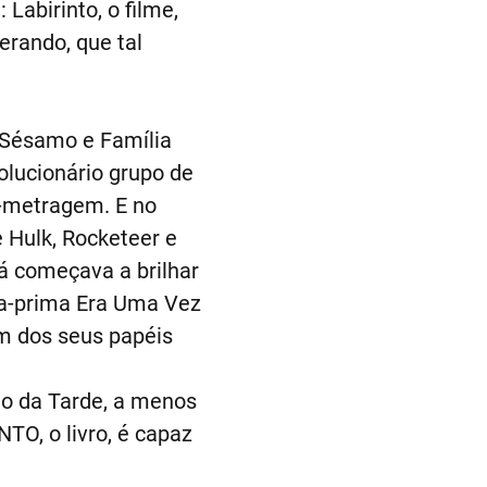
 Labirinto, o filme,
rando, que tal
a Sésamo e Família
olucionário grupo de
-metragem. E no
 Hulk, Rocketeer e
á começava a brilhar
bra-prima Era Uma Vez
um dos seus papéis
ão da Tarde, a menos
TO, o livro, é capaz