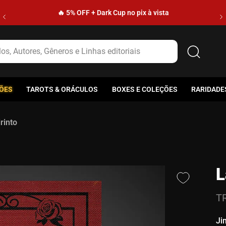
🔥 5% OFF + Dark Cup no pix à vista
s, Autores, Gêneros e Linhas editoriais
ÕES
TAROTS & ORÁCULOS
BOXES E COLEÇÕES
RARIDADE
rinto
L
T
Ji