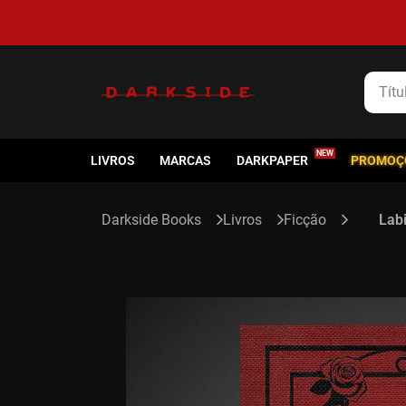
5% de cashback em todas as compras
Título
LIVROS
MARCAS
DARKPAPER
PROMOÇ
Livros
Ficção
Labi