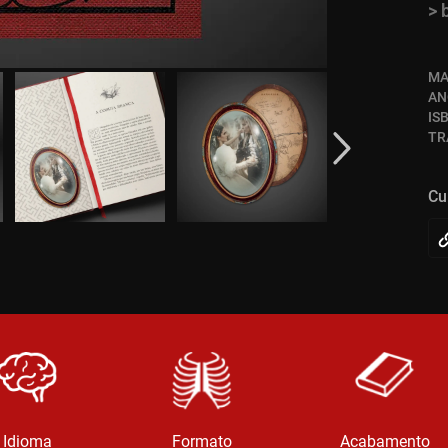
> 
MA
AN
IS
TR
Cu
Idioma
Formato
Acabamento