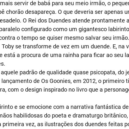
mais servir de babá para seu meio irmão, o peque
ebê chorão desapareça. O que deveria ser apenas
esadelo. O Rei dos Duendes atende prontamente ao
aralelo configurado como um gigantesco labirinto
 contra o tempo se quiser mesmo salvar seu irmão.
e Toby se transforme de vez em um duende. E, na 
le está a procura de uma rainha para ficar ao seu 
s.
aquele padrão de qualidade quase psicopata, do jei
ançamento de Os Goonies, em 2012, o primeiro tít
, com o design inspirado no livro que a personag
rinto e se emocione com a narrativa fantástica d
 mãos habilidosas do poeta e dramaturgo britânico,
 primeira vez, as ilustrações dos duendes feitas p