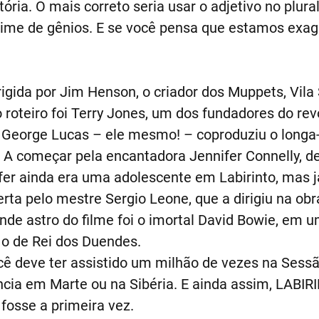
ória. O mais correto seria usar o adjetivo no plural:
ime de gênios. E se você pensa que estamos exage
dirigida por Jim Henson, o criador dos Muppets, Vil
roteiro foi Terry Jones, um dos fundadores do rev
 George Lucas – ele mesmo! – coproduziu o longa
 A começar pela encantadora Jennifer Connelly, de
er ainda era uma adolescente em Labirinto, mas j
rta pelo mestre Sergio Leone, que a dirigiu na o
nde astro do filme foi o imortal David Bowie, em 
o de Rei dos Duendes.
ocê deve ter assistido um milhão de vezes na Sess
cia em Marte ou na Sibéria. E ainda assim, LABIRIN
fosse a primeira vez.