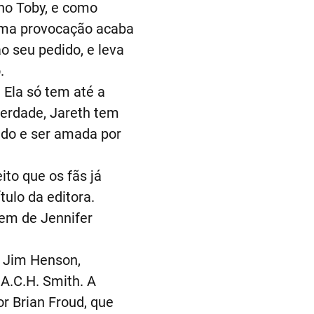
no Toby, e como
 uma provocação acaba
 seu pedido, e leva
.
 Ela só tem até a
verdade, Jareth tem
lado e ser amada por
to que os fãs já
ulo da editora.
em de Jennifer
e Jim Henson,
 A.C.H. Smith. A
or Brian Froud, que