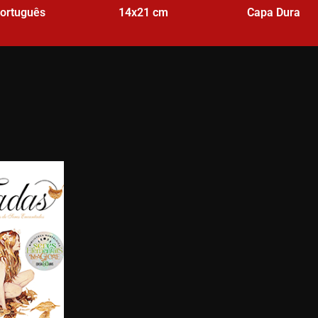
ortuguês
14x21
cm
Capa Dura