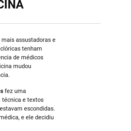
CINA
a mais assustadoras e
olclóricas tenham
ência de médicos
dicina mudou
cia.
is
fez uma
 técnica e textos
s estavam escondidas.
édica, e ele decidiu