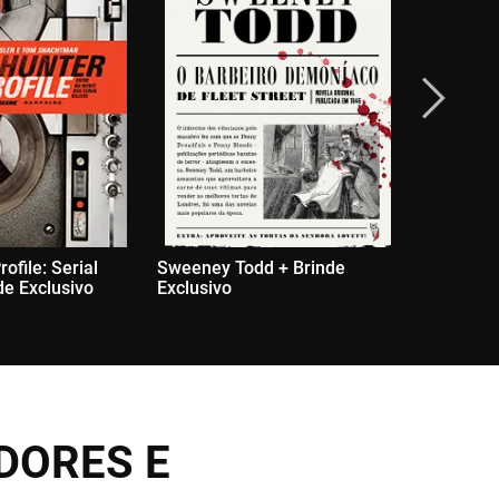
ofile: Serial
Sweeney Todd + Brinde
Medo Imor
nde Exclusivo
Exclusivo
Exclusivo
DORES E