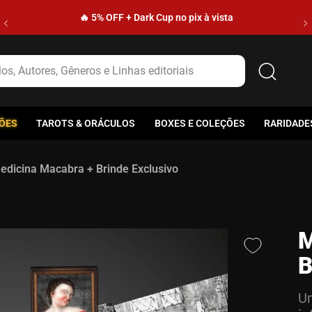
🔥 5% OFF + Dark Cup no pix à vista
s, Autores, Gêneros e Linhas editoriais
ÕES
TAROTS & ORÁCULOS
BOXES E COLEÇÕES
RARIDADE
edicina Macabra + Brinde Exclusivo
M
B
Um