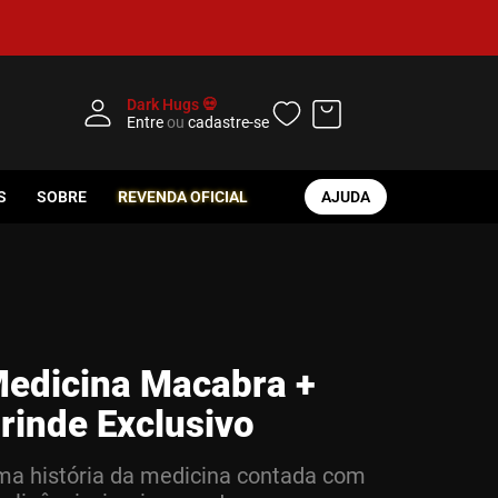
Dark Hugs 💀
Entre
ou
cadastre-se
S
SOBRE
REVENDA OFICIAL
AJUDA
edicina Macabra +
rinde Exclusivo
a história da medicina contada com