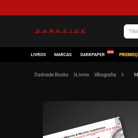
5% de cashback em todas as compras
Título
LIVROS
MARCAS
DARKPAPER
PROMOÇ
Livros
Biografia
M