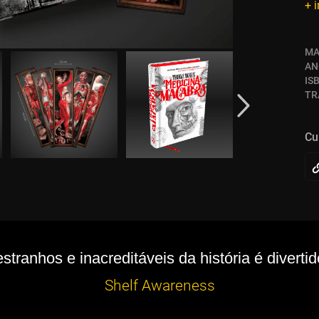
+ 
MA
AN
IS
TR
Cu
tranhos e inacreditáveis da história é divertid
Shelf Awareness