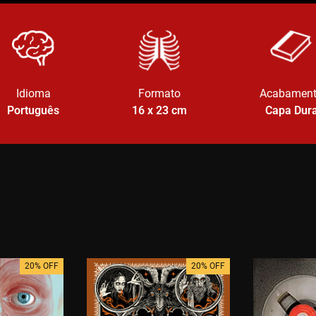
Idioma
Formato
Acabamen
Português
16 x 23
cm
Capa Dur
20% OFF
20% OFF