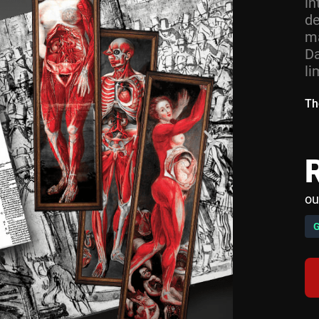
in
d
ma
Da
li
Th
ou