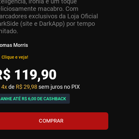
teligência, ironia e um toque
eliciosamente macabro. Com
rcadores exclusivos da Loja Oficial
rkSide (site e DarkApp) por tempo
mitado.
omas Morris
Clique e veja!
R$
119
,
90
4x
de
R$ 29,98
sem juros no PIX
GANHE ATÉ
R$ 6,00
DE CASHBACK
COMPRAR