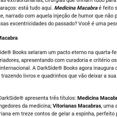
as extraordinárias, cirurgias que tinham tudo para
araços: está tudo aqui.
Medicina Macabra
é feito 
e, narrado com aquela injeção de humor que não po
essas excentricidades do passado? Você é uma pe
Macabra
ide® Books selaram um pacto eterno na quarta-fei
riadores, apresentando com curadoria e critério 
 internacional. A DarkSide® Books agora inaugura 
, trazendo livros e quadrinhos que vão deixar a su
a DarkSide® apresenta três títulos:
Medicina Macab
angedores da medicina;
Vitorianas Macabras
, uma 
iana em treze contos de gelar a espinha, perfeito 