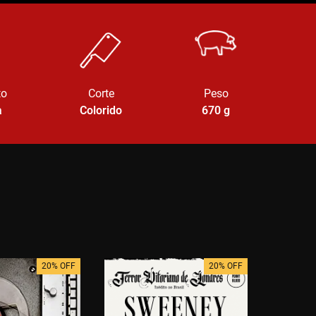
to
Corte
Peso
a
Colorido
670
g
20% OFF
20% OFF