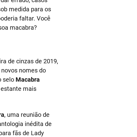
 dar errado, casos
sob medida para os
deria faltar. Você
ssoa macabra?
ra de cinzas de 2019,
os novos nomes do
o selo
Macabra
a estante mais
ra
, uma reunião de
antologia inédita de
para fãs de Lady