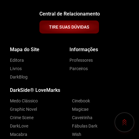
Central de Relacionamento
TIRE SUAS DÚVIDAS
Mapa do Site
Informações
Editora
Professores
Livros
Parceiros
DarkBlog
DarkSide® LoveMarks
Medo Clássico
Cinebook
Graphic Novel
Magicae
Crime Scene
Caveirinha
DarkLove
Fábulas Dark
Macabra
Wish