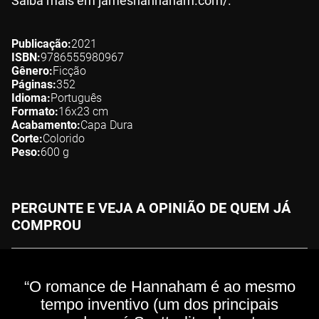
Saiba mais em jameshannaham.com/.
Publicação
2021
ISBN
9786555980967
Gênero
Ficção
Páginas
352
Idioma
Português
Formato
16x23
cm
Acabamento
Capa Dura
Corte
Colorido
Peso
600
g
PERGUNTE E VEJA A OPINIÃO DE QUEM JÁ
COMPROU
“O romance de Hannaham é ao mesmo
tempo inventivo (um dos principais