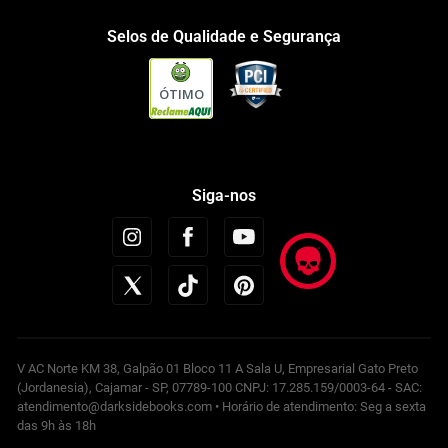
Selos de Qualidade e Segurança
ÓTIMO
Siga-nos
V AC Norte KM 38, Galpão 01 Bloco 11 A Sala U, Empresarial Gato Preto
(Jordanesia), Cajamar - SP, 07789-100 CNPJ: 17.285.159/0003-64 - SAC:
atendimento@darksidebooks.com • Horário de atendimento: Seg a sexta
das 9h às 18h