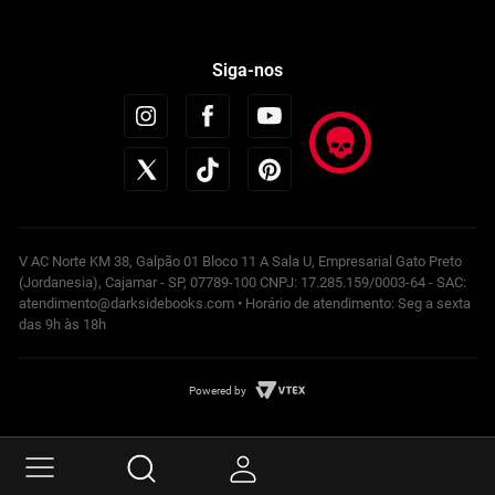
Siga-nos
V AC Norte KM 38, Galpão 01 Bloco 11 A Sala U, Empresarial Gato Preto
(Jordanesia), Cajamar - SP, 07789-100 CNPJ: 17.285.159/0003-64 - SAC:
atendimento@darksidebooks.com • Horário de atendimento: Seg a sexta
das 9h às 18h
Powered by