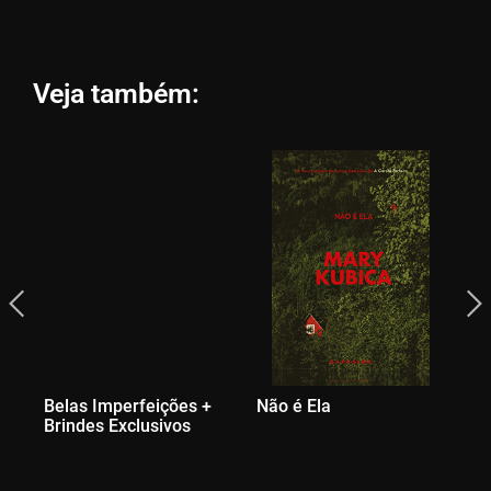
Veja também:
Belas Imperfeições +
Não é Ela
A 
Brindes Exclusivos
Br