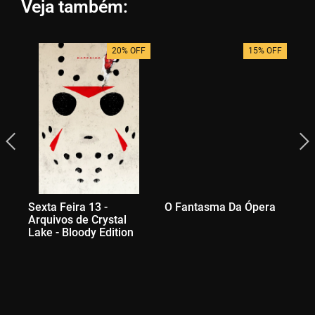
Veja também:
20% OFF
15% OFF
Sexta Feira 13 -
O Fantasma Da Ópera
A 
Arquivos de Crystal
Ex
Lake - Bloody Edition