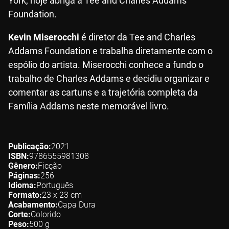
York, hoje abriga a Tee and Charles Addams
Foundation.
Kevin Miserocchi
é diretor da Tee and Charles
Addams Foundation e trabalha diretamente com o
espólio do artista. Miserocchi conhece a fundo o
trabalho de Charles Addams e decidiu organizar e
comentar as cartuns e a trajetória completa da
Família Addams neste memorável livro.
Publicação
2021
ISBN
9786555981308
Gênero
Ficção
Páginas
256
Idioma
Português
Formato
23 x 23
cm
Acabamento
Capa Dura
Corte
Colorido
Peso
500
g