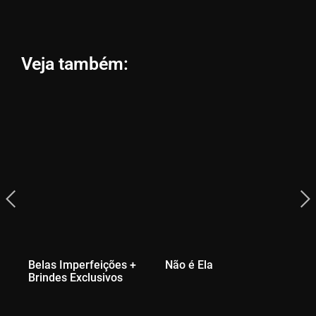
Veja também:
Belas Imperfeições +
Não é Ela
A 
Brindes Exclusivos
Br