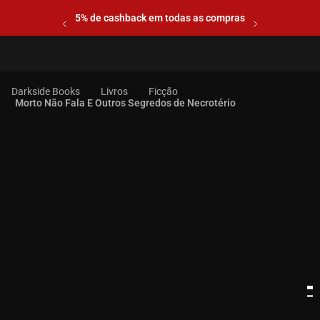
5% de cashback em todas as compras
Livros
Ficção
Morto Não Fala E Outros Segredos de Necrotério