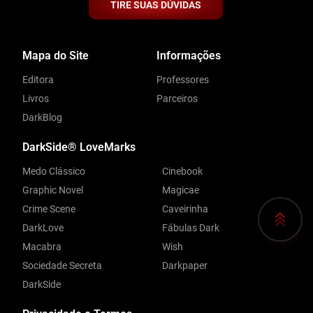
TIRE SUAS DÚVIDAS
Mapa do Site
Informações
Editora
Professores
Livros
Parceiros
DarkBlog
DarkSide® LoveMarks
Medo Clássico
Cinebook
Graphic Novel
Magicae
Crime Scene
Caveirinha
DarkLove
Fábulas Dark
Macabra
Wish
Sociedade Secreta
Darkpaper
DarkSide