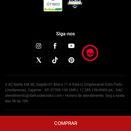
ÓTIMO
Siga-nos
V AC Norte KM 38, Galpão 01 Bloco 11 A Sala U, Empresarial Gato Preto
(Jordanesia), Cajamar - SP, 07789-100 CNPJ: 17.285.159/0003-64 - SAC:
atendimento@darksidebooks.com • Horário de atendimento: Seg a sexta
das 9h às 18h
Powered by
COMPRAR