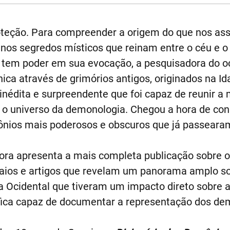
teção. Para compreender a origem do que nos ass
os segredos místicos que reinam entre o céu e o 
tem poder em sua evocação, a pesquisadora do o
a através de grimórios antigos, originados na Id
édita e surpreendente que foi capaz de reunir a m
 o universo da demonologia. Chegou a hora de co
ônios mais poderosos e obscuros que já passearam
ora apresenta a mais completa publicação sobre o
saios e artigos que revelam um panorama amplo so
a Ocidental que tiveram um impacto direto sobre a 
fica capaz de documentar a representação dos de