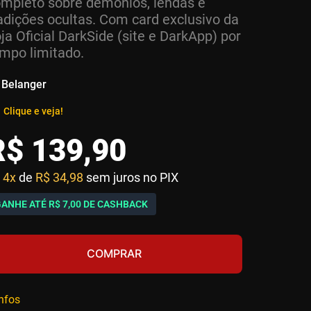
mpleto sobre demônios, lendas e
adições ocultas. Com card exclusivo da
ja Oficial DarkSide (site e DarkApp) por
mpo limitado.
 Belanger
Clique e veja!
R$
139
,
90
4x
de
R$ 34,98
sem juros no PIX
GANHE ATÉ
R$ 7,00
DE CASHBACK
COMPRAR
infos