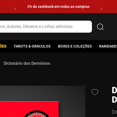
5% de cashback em todas as compras
s, Autores, Gêneros e Linhas editoriais
ÕES
TAROTS & ORÁCULOS
BOXES E COLEÇÕES
RARIDADE
Dicionário dos Demônios
D
D
De