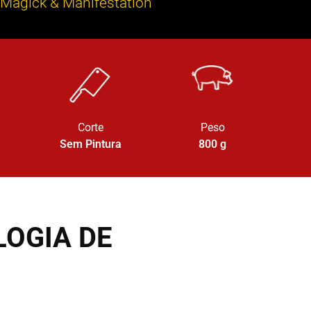
 Magick & Manifestation
Corte
Peso
Sem Pintura
800
g
OGIA DE