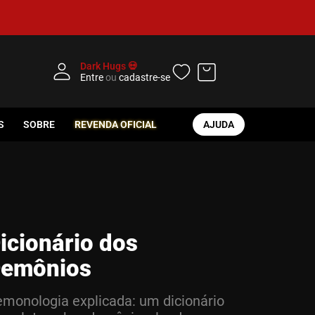
Dark Hugs 💀
Entre
ou
cadastre-se
S
SOBRE
REVENDA OFICIAL
AJUDA
icionário dos
emônios
monologia explicada: um dicionário