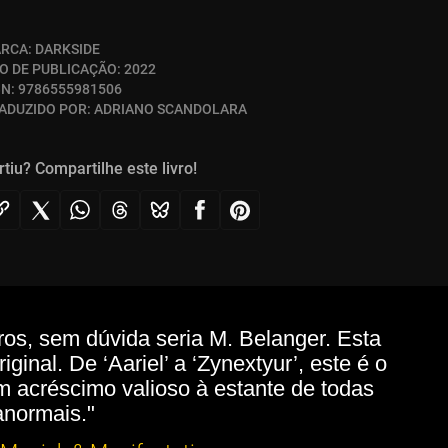
RCA:
DARKSIDE
O DE PUBLICAÇÃO:
2022
BN:
9786555981506
ADUZIDO POR:
ADRIANO SCANDOLARA
rtiu? Compartilhe este livro!
os, sem dúvida seria M. Belanger. Esta
inal. De ‘Aariel’ a ‘Zynextyur’, este é o
m acréscimo valioso à estante de todas
anormais."