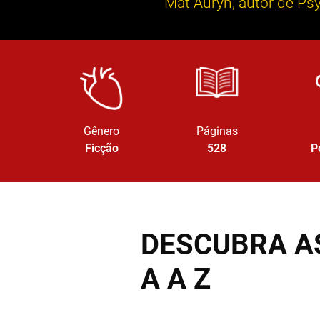
Mat Auryn, autor de Ps
Gênero
Páginas
Ficção
528
P
DESCUBRA A
A A Z