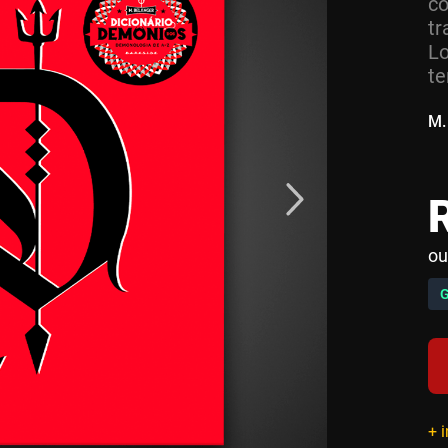
co
tr
Lo
te
M.
ou
+ 