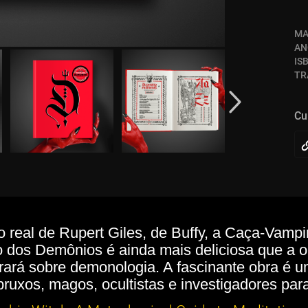
MA
AN
IS
TR
Cu
real de Rupert Giles, de Buffy, a Caça-Vampir
o dos Demônios é ainda mais deliciosa que a orig
rará sobre demonologia. A fascinante obra é u
bruxos, magos, ocultistas e investigadores par