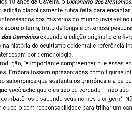
os 10 anos da Caveira, o
Dicionário dos Demônios
dição diabolicamente rubra feita para encantar 
s interessados nos mistérios do mundo invisível ao 
 sobre o tema, fruto de longa e criteriosa pesquis
o dos Demônios
expande a edição original e é o liv
 na história do ocultismo ocidental e referência i
interessam por demonologia.
trodução, “é importante compreender que essas ent
es. Embora fossem apresentadas como figuras int
o salomônica que sustenta os grimórios é a de qu
e você ache que eles são de verdade — não são in
e combatê-los é sabendo seus nomes e origem”. N
r e use-o com responsabilidade para trilhar um ca