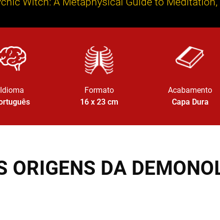
ychic Witch: A Metaphysical Guide to Meditation,
Idioma
Formato
Acabamento
ortuguês
16 x 23
cm
Capa Dura
S ORIGENS DA DEMONOL