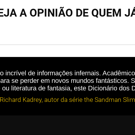
EJA A OPINIÃO DE QUEM J
 incrível de informações infernais. Acadêmic
para se perder em novos mundos fantásticos. 
re ou literatura de fantasia, este Dicionário do
Richard Kadrey, autor da série the Sandman Sli