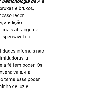
: Demonologia de A a
bruxas e bruxos,
nosso redor.
a, a edição
ro mais abrangente
ndispensável na
idades infernais não
imidadoras, a
e a fé tem poder. Os
vencíveis, e a
ão tema esse poder.
minho de luz e