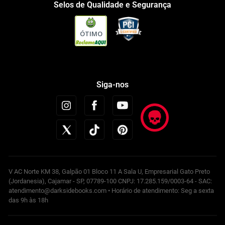
Selos de Qualidade e Segurança
ÓTIMO
Siga-nos
V AC Norte KM 38, Galpão 01 Bloco 11 A Sala U, Empresarial Gato Preto
(Jordanesia), Cajamar - SP, 07789-100 CNPJ: 17.285.159/0003-64 - SAC:
atendimento@darksidebooks.com • Horário de atendimento: Seg a sexta
das 9h às 18h