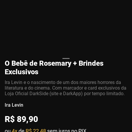
O Bebê de Rosemary + Brindes
Exclusivos
Ira Levin e o nascimento de um dos maiores horrores da
literatura e do cinema. Com marcador e card exclusivos da
Loja Oficial DarkSide (site e DarkApp) por tempo limitado.
Ira Levin
R$
89
,
90
ou
4x
de
R$ 22,48
sem juros no PIX