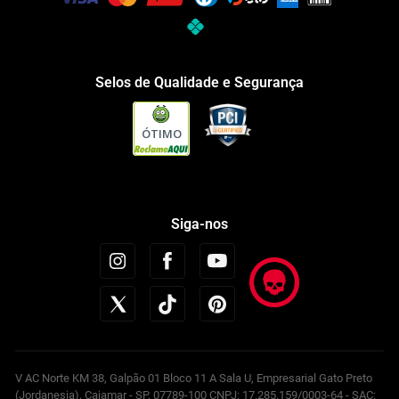
Selos de Qualidade e Segurança
ÓTIMO
Siga-nos
V AC Norte KM 38, Galpão 01 Bloco 11 A Sala U, Empresarial Gato Preto
(Jordanesia), Cajamar - SP, 07789-100 CNPJ: 17.285.159/0003-64 - SAC: