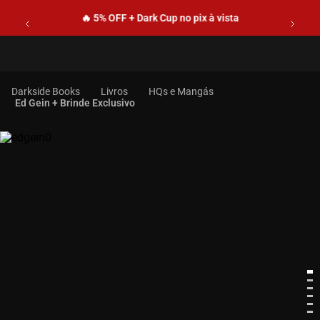
🔥 5% OFF + Dark Cup no pix à vista
Livros
HQs e Mangás
Ed Gein + Brinde Exclusivo