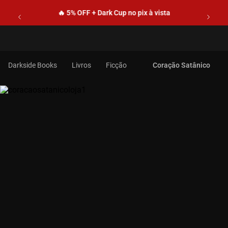
🔥 5% OFF + Dark Cup no pix à vista
Livros
Ficção
Coração Satânico