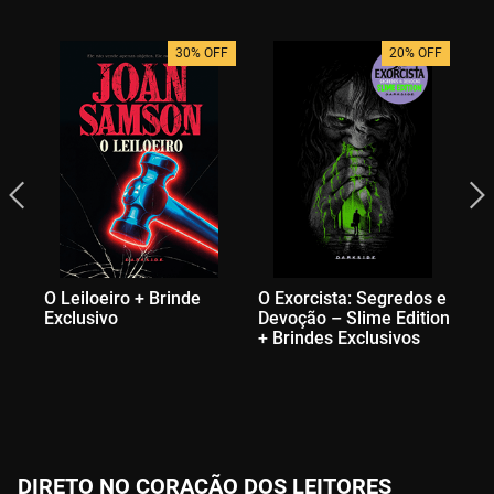
30% OFF
20% OFF
O Leiloeiro + Brinde
O Exorcista: Segredos e
No
Exclusivo
Devoção – Slime Edition
Br
+ Brindes Exclusivos
DIRETO NO CORAÇÃO DOS LEITORES