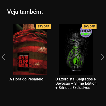
Veja também:
25% OFF
20% OFF
A Hora do Pesadelo
O Exorcista: Segredos e
Se
Devoção – Slime Edition
Ar
+ Brindes Exclusivos
La