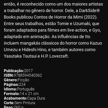
então, é reconhecido como um dos maiores artistas
a trabalhar no gênero de horror. Dele, a DarkSide®
Books publicou Contos de Horror da Mimi (2022).
Entre seus trabalhos, estão Tomie e Uzumaki, que
foram adaptados para filmes em live-action, e Gyo,
adaptado em animação. As influências de Ito
incluem mangakás clássicos do horror como Kazuo
Umezu e Hideshi Hino, e também autores como
Yasutaka Tsutsui e H.P. Lovecraft.
Publicação
2017
ISBN
9788594540362
Gênero
Ficção
Páginas
224
Idioma
Português
Formato
14 x 21
cm
Acabamento
Capa Dura
Corte
Sem Pintura
Peso
260
g