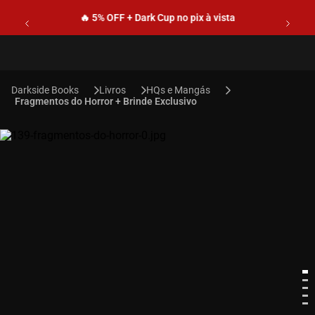
🔥 5% OFF + Dark Cup no pix à vista
Livros
HQs e Mangás
Fragmentos do Horror + Brinde Exclusivo