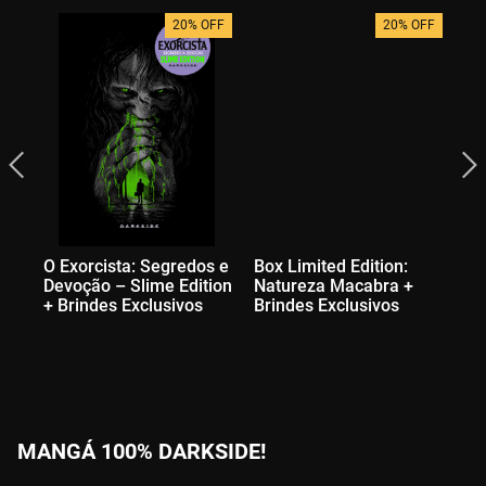
20% OFF
20% OFF
O Exorcista: Segredos e
Box Limited Edition:
O 
Devoção – Slime Edition
Natureza Macabra +
+ Brindes Exclusivos
Brindes Exclusivos
MANGÁ 100% DARKSIDE!