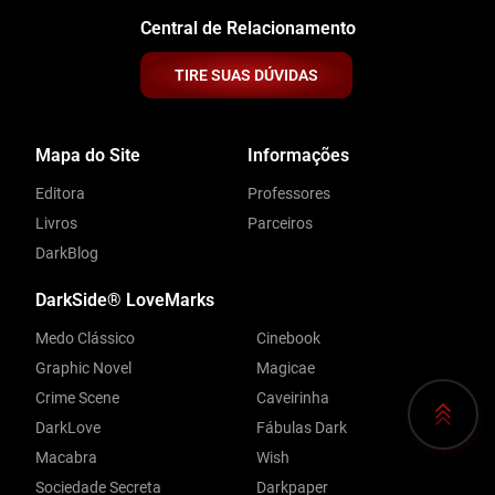
Central de Relacionamento
TIRE SUAS DÚVIDAS
Mapa do Site
Informações
Editora
Professores
Livros
Parceiros
DarkBlog
DarkSide® LoveMarks
Medo Clássico
Cinebook
Graphic Novel
Magicae
Crime Scene
Caveirinha
DarkLove
Fábulas Dark
Macabra
Wish
Sociedade Secreta
Darkpaper