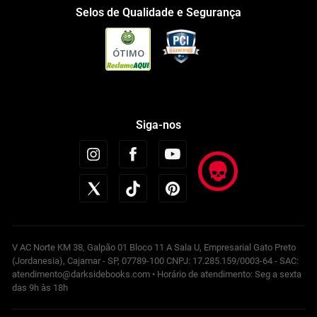
Selos de Qualidade e Segurança
ÓTIMO
Siga-nos
V AC Norte KM 38, Galpão 01 Bloco 11 A Sala U, Empresarial Gato Preto
(Jordanesia), Cajamar - SP, 07789-100 CNPJ: 17.285.159/0003-64 - SAC:
atendimento@darksidebooks.com • Horário de atendimento: Seg a sexta
das 9h às 18h