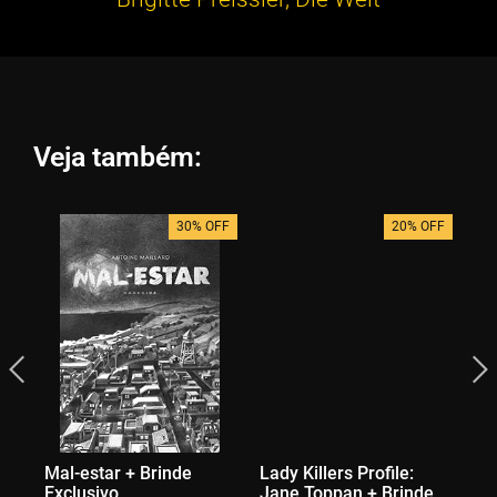
Veja também:
30% OFF
20% OFF
Mal-estar + Brinde
Lady Killers Profile:
Al
Exclusivo
Jane Toppan + Brinde
Ex