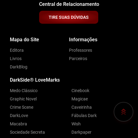
Central de Relacionamento
TIRE SUAS DÚVIDAS
Mapa do Site
Informações
Editora
Professores
Livros
Parceiros
DarkBlog
DarkSide® LoveMarks
Medo Clássico
Cinebook
Graphic Novel
Magicae
Crime Scene
Caveirinha
DarkLove
Fábulas Dark
Macabra
Wish
Sociedade Secreta
Darkpaper