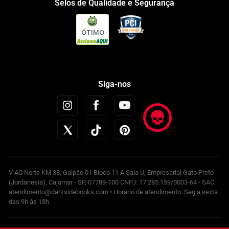
Selos de Qualidade e Segurança
ÓTIMO
Siga-nos
V AC Norte KM 38, Galpão 01 Bloco 11 A Sala U, Empresarial Gato Preto
(Jordanesia), Cajamar - SP, 07789-100 CNPJ: 17.285.159/0003-64 - SAC:
atendimento@darksidebooks.com • Horário de atendimento: Seg a sexta
das 9h às 18h