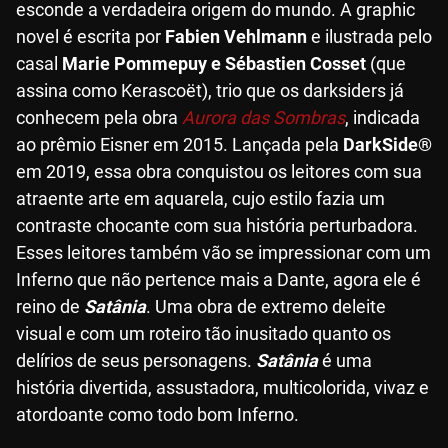
esconde a verdadeira origem do mundo. A graphic
novel é escrita por
Fabien Vehlmann
e ilustrada pelo
casal
Marie Pommepuy e Sébastien Cosset
(que
assina como Kerascoët), trio que os darksiders já
conhecem pela obra
Aurora das Sombras
, indicada
ao prêmio Eisner em 2015. Lançada pela
DarkSide®
em 2019, essa obra conquistou os leitores com sua
atraente arte em aquarela, cujo estilo fazia um
contraste chocante com sua história perturbadora.
Esses leitores também vão se impressionar com um
Inferno que não pertence mais a Dante, agora ele é
reino de
Satânia
. Uma obra de extremo deleite
visual e com um roteiro tão inusitado quanto os
delírios de seus personagens.
Satânia
é uma
história divertida, assustadora, multicolorida, vivaz e
atordoante como todo bom Inferno.