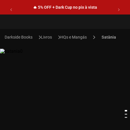
🔥 5% OFF + Dark Cup no pix à vista
Livros
HQs e Mangás
Satânia