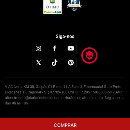
ÓTIMO
Siga-nos
V AC Norte KM 38, Galpão 01 Bloco 11 A Sala U, Empresarial Gato Preto
(Jordanesia), Cajamar - SP, 07789-100 CNPJ: 17.285.159/0003-64 - SAC:
atendimento@darksidebooks.com • Horário de atendimento: Seg a sexta
das 9h às 18h
Powered by
COMPRAR