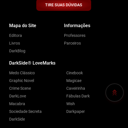
TIRE SUAS DÚVIDAS
Mapa do Site
Informações
Editora
Professores
Livros
Parceiros
DarkBlog
DarkSide® LoveMarks
Medo Clássico
Cinebook
Graphic Novel
Magicae
Crime Scene
Caveirinha
DarkLove
Fábulas Dark
Macabra
Wish
Sociedade Secreta
Darkpaper
DarkSide