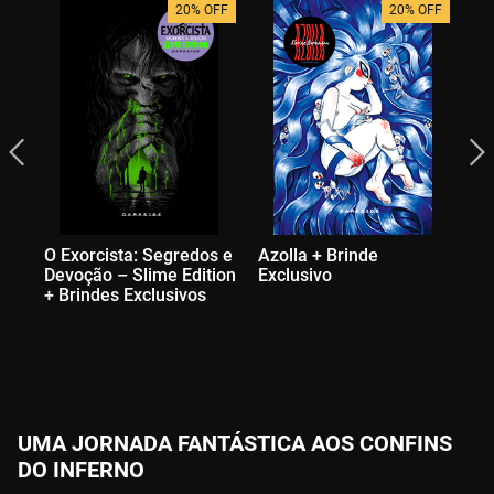
20% OFF
20% OFF
O Exorcista: Segredos e
Azolla + Brinde
Si
Devoção – Slime Edition
Exclusivo
Ex
+ Brindes Exclusivos
UMA JORNADA FANTÁSTICA AOS CONFINS
DO INFERNO