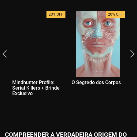
20% OFF
20% OFF
Mindhunter Profile:
O Segredo dos Corpos
Te
Serial Killers + Brinde
Or
Exclusivo
Ex
COMPREENDER A VERDADEIRA ORIGEM DO