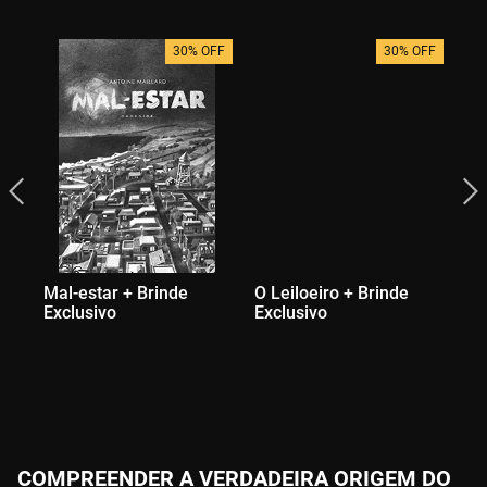
30% OFF
30% OFF
Mal-estar + Brinde
O Leiloeiro + Brinde
Mi
Exclusivo
Exclusivo
Se
Ex
COMPREENDER A VERDADEIRA ORIGEM DO