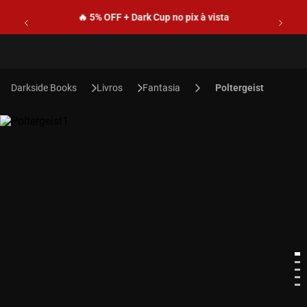
🔥 5% OFF + Dark Cup no pix à vista
Livros
Fantasia
Poltergeist