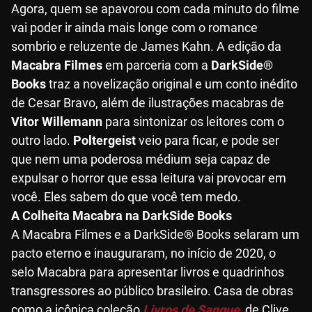
Agora, quem se apavorou com cada minuto do filme
vai poder ir ainda mais longe com o romance
sombrio e reluzente de James Kahn. A edição da
Macabra Filmes
em parceria com a
DarkSide®
Books
traz a novelização original e um conto inédito
de Cesar Bravo, além de ilustrações macabras de
Vitor Willemann
para sintonizar os leitores com o
outro lado.
Poltergeist
veio para ficar, e pode ser
que nem uma poderosa médium seja capaz de
expulsar o horror que essa leitura vai provocar em
você. Eles sabem do que você tem medo.
A Colheita Macabra na DarkSide Books
A Macabra Filmes e a DarkSide® Books selaram um
pacto eterno e inauguraram, no início de 2020, o
selo Macabra para apresentar livros e quadrinhos
transgressores ao público brasileiro. Casa de obras
como a icônica coleção
Livros de Sangue
, de Clive