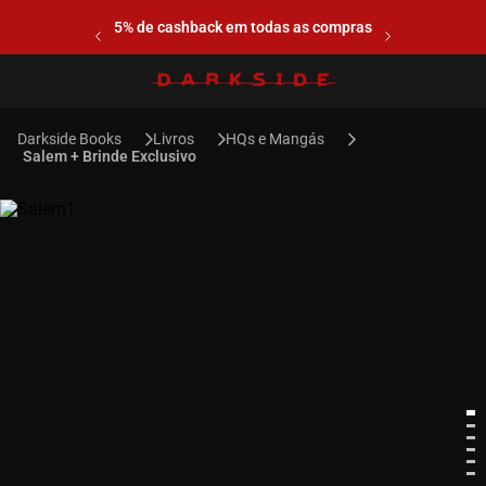
5% de cashback em todas as compras
Livros
HQs e Mangás
Salem + Brinde Exclusivo