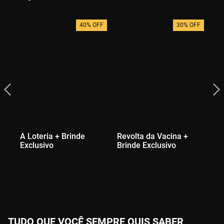
40% OFF
30% OFF
A Loteria + Brinde
Revolta da Vacina +
Ma
Exclusivo
Brinde Exclusivo
Ex
TUDO QUE VOCÊ SEMPRE QUIS SABER