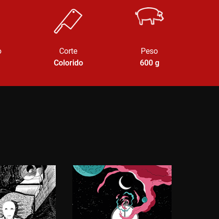
o
Corte
Peso
Colorido
600
g