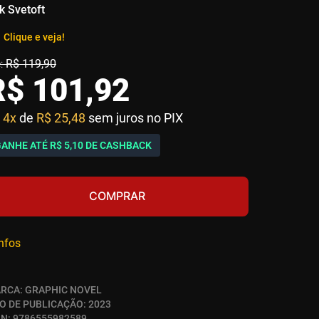
ik Svetoft
Clique e veja!
R$
119
,
90
R$
101
,
92
4x
de
R$ 25,48
sem juros no PIX
GANHE ATÉ
R$ 5,10
DE CASHBACK
COMPRAR
infos
RCA:
GRAPHIC NOVEL
O DE PUBLICAÇÃO:
2023
BN:
9786555982589