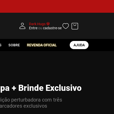
Dark Hugs 💀
Entre
ou
cadastre-se
S
SOBRE
REVENDA OFICIAL
AJUDA
pa + Brinde Exclusivo
ição perturbadora com três
rcadores exclusivos