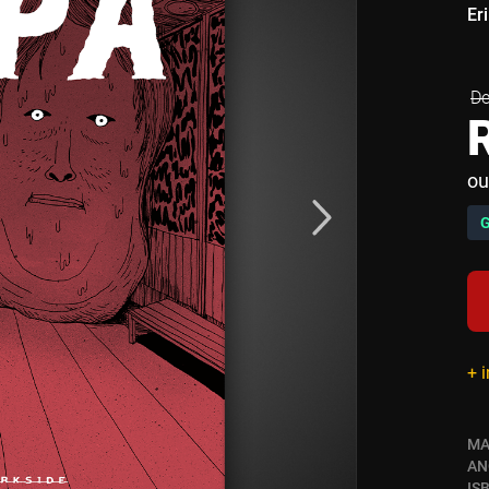
Er
ou
+ 
MA
AN
IS