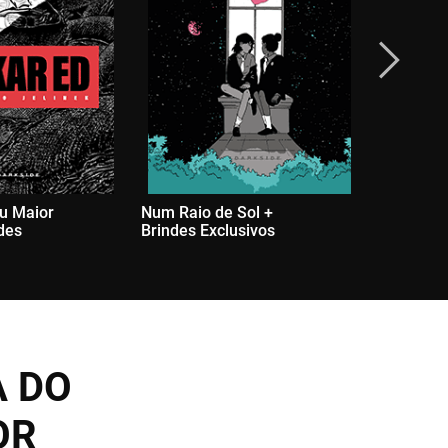
u Maior
Num Raio de Sol +
Shigahime
des
Brindes Exclusivos
Exclusivo
A DO
OR