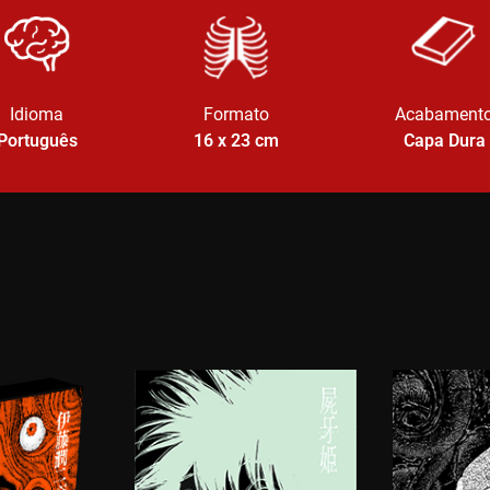
Idioma
Formato
Acabament
Português
16 x 23
cm
Capa Dura