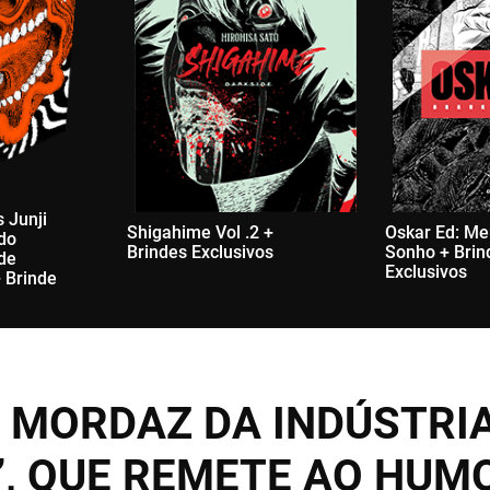
 Junji
Shigahime Vol .2 +
Oskar Ed: Me
 do
Brindes Exclusivos
Sonho + Brin
 de
Exclusivos
 Brinde
 MORDAZ DA INDÚSTRI
”, QUE REMETE AO HUM