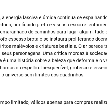
, a energia lasciva e úmida continua se espalhand
fona, um líquido preto e viscoso escorre lentamen
m emaranhado de caminhos para lugar algum, tudo 
fo espesso brota e se instaura proliferando doenç
ritos malévolos e criaturas bestiais. O ar parece 
e seus personagens. Uma crítica mordaz à socied
a
é uma história sobre a beleza que deforma e o v
hamos no espelho. Inesquecível, grotesco e essenc
 o universo sem limites dos quadrinhos.
empo limitado, válidos apenas para compras realiza