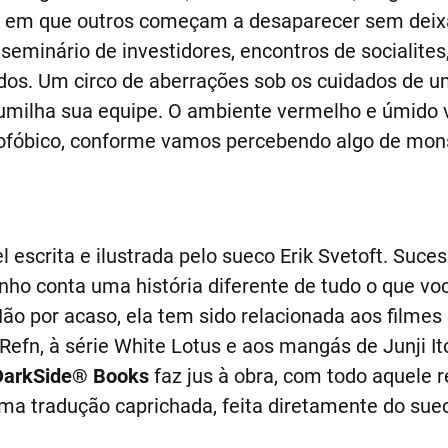
em que outros começam a desaparecer sem deixar
 seminário de investidores, encontros de socialite
ados. Um circo de aberrações sob os cuidados de 
humilha sua equipe. O ambiente vermelho e úmido 
rofóbico, conforme vamos percebendo algo de mo
l escrita e ilustrada pelo sueco Erik Svetoft. Suce
rinho conta uma história diferente de tudo o que voc
ão por acaso, ela tem sido relacionada aos filmes 
Refn, à série White Lotus e aos mangás de Junji It
DarkSide® Books
faz jus à obra, com todo aquele 
ma tradução caprichada, feita diretamente do sue