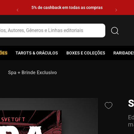
5% de cashback em todas as compras
s, Autores, Gêneros e Linhas editoriais
ÕES
TAROTS & ORÁCULOS
BOXES E COLEÇÕES
RARIDADE
Spa + Brinde Exclusivo
S
Ed
ma