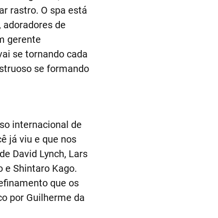
 rastro. O spa está
s, adoradores de
um gerente
vai se tornando cada
nstruoso se formando
sso internacional de
ê já viu e que nos
de David Lynch, Lars
o e Shintaro Kago.
refinamento que os
co por Guilherme da