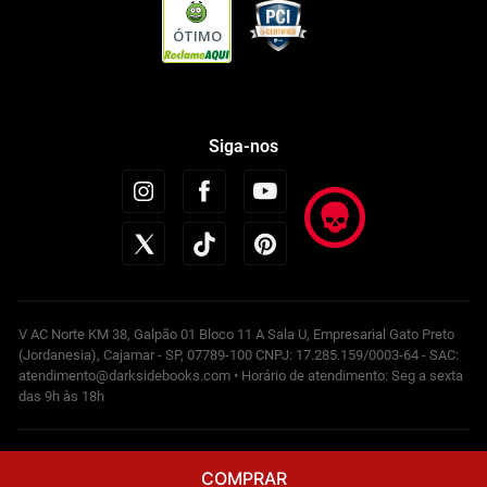
ÓTIMO
Siga-nos
V AC Norte KM 38, Galpão 01 Bloco 11 A Sala U, Empresarial Gato Preto
(Jordanesia), Cajamar - SP, 07789-100 CNPJ: 17.285.159/0003-64 - SAC:
atendimento@darksidebooks.com • Horário de atendimento: Seg a sexta
das 9h às 18h
Powered by
COMPRAR