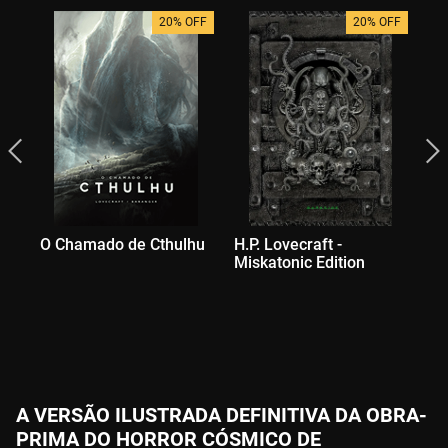
20% OFF
20% OFF
O Chamado de Cthulhu
H.P. Lovecraft -
H.
Miskatonic Edition
Cl
Co
Ex
A VERSÃO ILUSTRADA DEFINITIVA DA OBRA-
PRIMA DO HORROR CÓSMICO DE