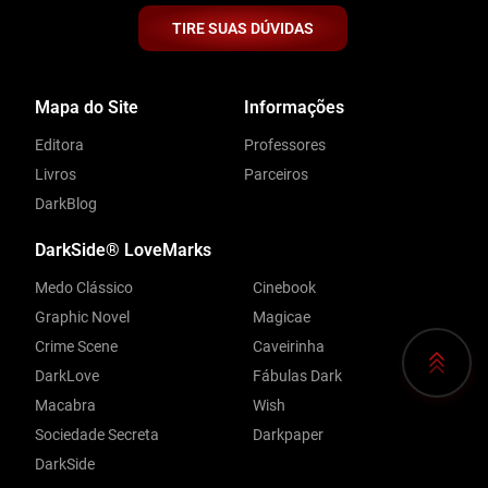
TIRE SUAS DÚVIDAS
Mapa do Site
Informações
Editora
Professores
Livros
Parceiros
DarkBlog
DarkSide® LoveMarks
Medo Clássico
Cinebook
Graphic Novel
Magicae
Crime Scene
Caveirinha
DarkLove
Fábulas Dark
Macabra
Wish
Sociedade Secreta
Darkpaper
DarkSide