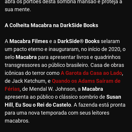
abra os portões desta sombria mansão e proteja a
sua mente.
A Colheita Macabra na DarkSide Books
A
Macabra Filmes
e a
DarkSide® Books
selaram
um pacto eterno e inauguraram, no início de 2020, o
selo
Macabra
para apresentar livros e quadrinhos
transgressores ao público brasileiro. Casa de obras
icônicas do terror como
A Garota da Casa ao Lado
,
de Jack Ketchum, e
Quando os Adams Saíram de
Férias
, de Mendal W. Johnson, a
Macabra
apresenta ao público o clássico sombrio de
Susan
Hill
,
Eu Sou o Rei do Castelo
. A fazenda está pronta
para uma nova temporada com seus leitores
macabros.