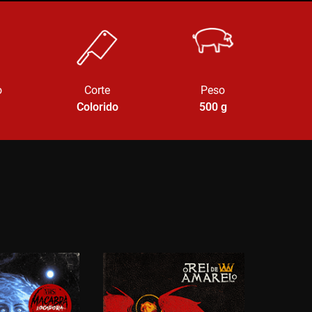
o
Corte
Peso
Colorido
500
g