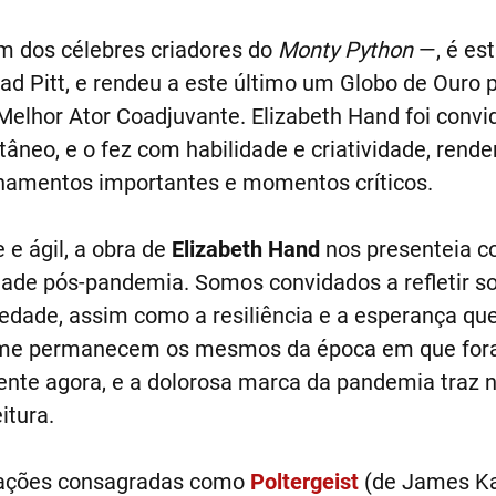
um dos célebres criadores do
Monty Python
—, é est
rad Pitt, e rendeu a este último um Globo de Ouro 
elhor Ator Coadjuvante. Elizabeth Hand foi convi
âneo, e o fez com habilidade e criatividade, rend
onamentos importantes e momentos críticos.
e ágil, a obra de
Elizabeth Hand
nos presenteia c
dade pós-pandemia. Somos convidados a refletir s
dade, assim como a resiliência e a esperança q
filme permanecem os mesmos da época em que for
nte agora, e a dolorosa marca da pandemia traz 
itura.
izações consagradas como
Poltergeist
(de James K