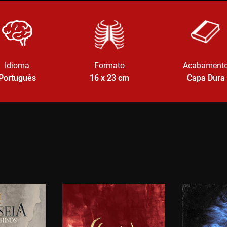
Idioma
Formato
Acabament
Português
16 x 23
cm
Capa Dura