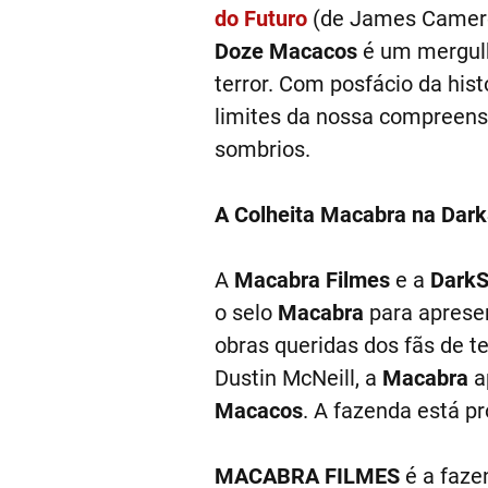
do Futuro
(de James Cameron
Doze Macacos
é um mergulho
terror. Com posfácio da hist
limites da nossa compreen
sombrios.
A Colheita Macabra na Dar
A
Macabra Filmes
e a
DarkS
o selo
Macabra
para apresen
obras queridas dos fãs de t
Dustin McNeill, a
Macabra
a
Macacos
. A fazenda está p
MACABRA FILMES
é a fazen