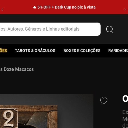
🔥 5% OFF + Dark Cup no pix à vista
s, Autores, Gêneros e Linhas editoriais
ÕES
TAROTS & ORÁCULOS
BOXES E COLEÇÕES
RARIDADE
s Doze Macacos
O
Ex
Ma
de