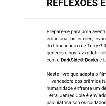
REFLEXÕES 
Prepare-se para uma aventur
emocionar os leitores, leva
do filme icônico de Terry Gi
gêneros e nos faz refletir s
com a
DarkSide® Books
é l
Neste livro que adapta o fi
— vencedora dos prêmios Neb
humanidade enfrenta um dest
Terra, James Cole é enviad
psiquiátrica sob os cuidados 