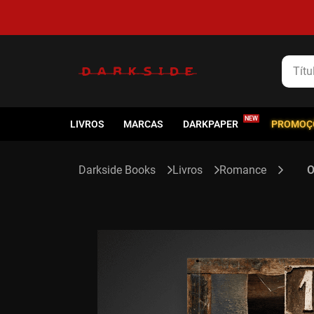
5% de cashback em todas as compras
Título
LIVROS
MARCAS
DARKPAPER
PROMOÇ
Livros
Romance
O