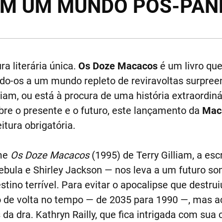
EM UM MUNDO PÓS-PAN
a literária única.
Os Doze Macacos
é um livro que
ndo-os a um mundo repleto de reviravoltas surpree
lliam, ou está à procura de uma história extraordin
obre o presente e o futuro, este lançamento da
Mac
eitura obrigatória.
lme
Os Doze Macacos
(1995) de Terry Gilliam, a esc
ula e Shirley Jackson — nos leva a um futuro som
ino terrível. Para evitar o apocalipse que destrui
o de volta no tempo — de 2035 para 1990 —, mas 
da dra. Kathryn Railly, que fica intrigada com sua c