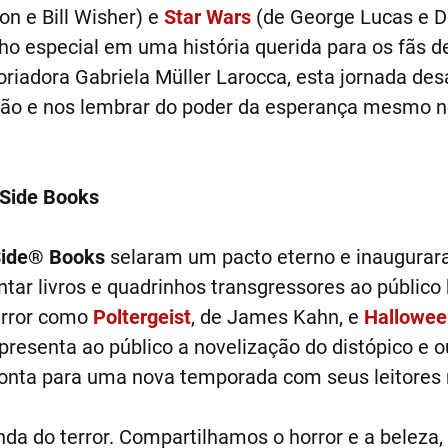
 e Bill Wisher) e
Star Wars
(de George Lucas e Do
 especial em uma história querida para os fãs de 
oriadora Gabriela Müller Larocca, esta jornada desa
são e nos lembrar do poder da esperança mesmo
kSide Books
ide® Books
selaram um pacto eterno e inauguraram
tar livros e quadrinhos transgressores ao público 
error como
Poltergeist
, de James Kahn, e
Hallowee
presenta ao público a novelização do distópico e 
ronta para uma nova temporada com seus leitores
da do terror. Compartilhamos o horror e a beleza, 