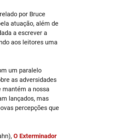
relado por Bruce
pela atuação, além de
dada a escrever a
endo aos leitores uma
om um paralelo
obre as adversidades
ue mantém a nossa
am lançados, mas
novas percepções que
ahn),
O Exterminador