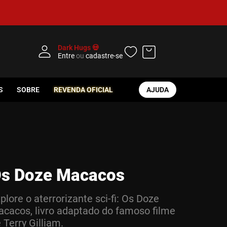
Dark Hugs 💀
Entre
ou
cadastre-se
S
SOBRE
REVENDA OFICIAL
AJUDA
s Doze Macacos
plore o aterrorizante sci-fi: Os Doze
cacos, livro adaptado do famoso filme
 Terry Gilliam.