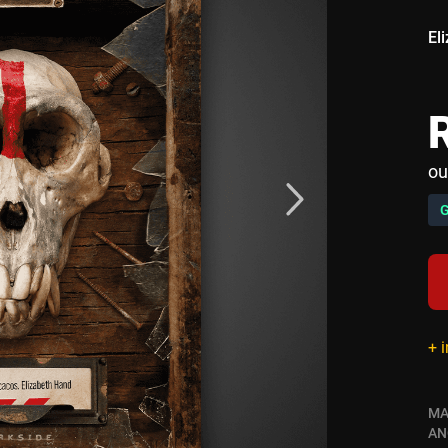
El
ou
+ 
MA
AN