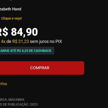
izabeth Hand
Clique e veja!
R$
84
,
90
4x
de
R$ 21,23
sem juros no PIX
GANHE ATÉ
R$ 4,25
DE CASHBACK
COMPRAR
infos
RCA:
MACABRA
O DE PUBLICAÇÃO:
2023