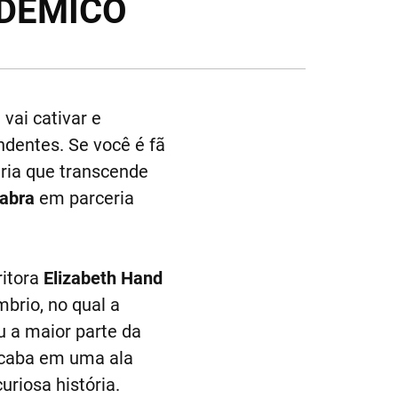
DÊMICO
 vai cativar e
ndentes. Se você é fã
ária que transcende
abra
em parceria
ritora
Elizabeth Hand
brio, no qual a
u a maior parte da
acaba em uma ala
uriosa história.