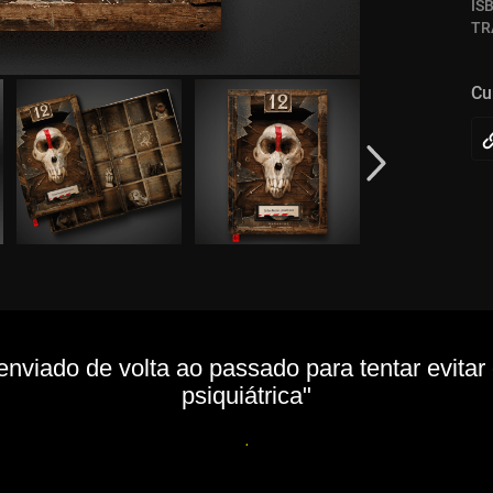
IS
TR
Cu
viado de volta ao passado para tentar evitar
psiquiátrica"
.