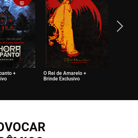
panto +
O Rei de Amarelo +
A Metamo
sivo
Brinde Exclusivo
Exclusivo
ROVOCAR