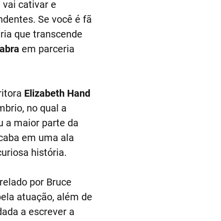
 vai cativar e
ndentes. Se você é fã
ária que transcende
abra
em parceria
ritora
Elizabeth Hand
brio, no qual a
u a maior parte da
acaba em uma ala
uriosa história.
relado por Bruce
pela atuação, além de
dada a escrever a