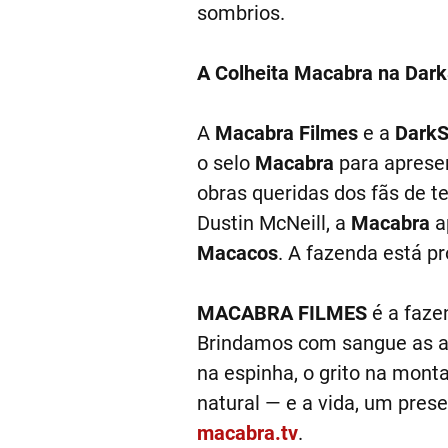
sombrios.
A Colheita Macabra na Dar
A
Macabra Filmes
e a
DarkS
o selo
Macabra
para apresen
obras queridas dos fãs de t
Dustin McNeill, a
Macabra
a
Macacos
. A fazenda está p
MACABRA FILMES
é a fazen
Brindamos com sangue as aleg
na espinha, o grito na mont
natural — e a vida, um pres
macabra.tv
.