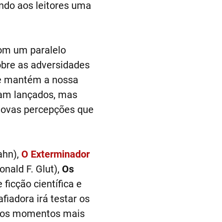
endo aos leitores uma
om um paralelo
obre as adversidades
ue mantém a nossa
am lançados, mas
novas percepções que
ahn),
O Exterminador
nald F. Glut),
Os
ficção científica e
fiadora irá testar os
 nos momentos mais