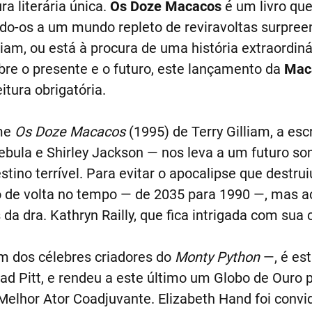
a literária única.
Os Doze Macacos
é um livro que
ndo-os a um mundo repleto de reviravoltas surpree
lliam, ou está à procura de uma história extraordin
obre o presente e o futuro, este lançamento da
Mac
eitura obrigatória.
lme
Os Doze Macacos
(1995) de Terry Gilliam, a esc
ula e Shirley Jackson — nos leva a um futuro som
ino terrível. Para evitar o apocalipse que destrui
o de volta no tempo — de 2035 para 1990 —, mas 
da dra. Kathryn Railly, que fica intrigada com sua c
um dos célebres criadores do
Monty Python
—, é est
rad Pitt, e rendeu a este último um Globo de Ouro 
elhor Ator Coadjuvante. Elizabeth Hand foi convi