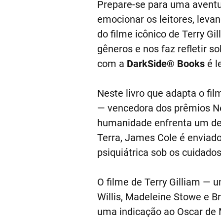
Prepare-se para uma aventur
emocionar os leitores, leva
do filme icônico de Terry Gi
gêneros e nos faz refletir s
com a
DarkSide® Books
é l
Neste livro que adapta o fi
— vencedora dos prêmios Neb
humanidade enfrenta um dest
Terra, James Cole é enviad
psiquiátrica sob os cuidados 
O filme de Terry Gilliam — 
Willis, Madeleine Stowe e B
uma indicação ao Oscar de M