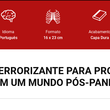
Idioma
Formato
Acabament
Português
16 x 23
cm
Capa Dura
ATERRORIZANTE PARA P
EM UM MUNDO PÓS-PAN