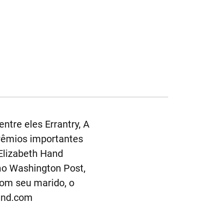
ntre eles Errantry, A
prêmios importantes
Elizabeth Hand
omo Washington Post,
com seu marido, o
hand.com