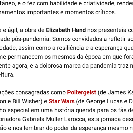
âneo, e o fez com habilidade e criatividade, rend
onamentos importantes e momentos críticos.
e ágil, a obra de
Elizabeth Hand
nos presenteia c
dade pós-pandemia. Somos convidados a refletir s
dade, assim como a resiliência e a esperança q
filme permanecem os mesmos da época em que for
nte agora, e a dolorosa marca da pandemia traz 
itura.
izações consagradas como
Poltergeist
(de James K
 e Bill Wisher) e
Star Wars
(de George Lucas e Do
 especial em uma história querida para os fãs de 
oriadora Gabriela Müller Larocca, esta jornada desa
são e nos lembrar do poder da esperança mesmo