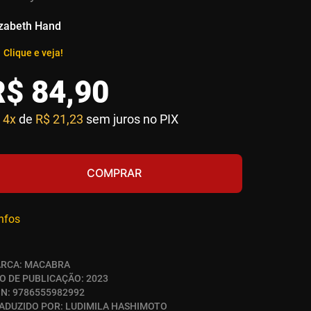
izabeth Hand
Clique e veja!
R$
84
,
90
4x
de
R$ 21,23
sem juros no PIX
COMPRAR
infos
RCA:
MACABRA
O DE PUBLICAÇÃO:
2023
BN:
9786555982992
ADUZIDO POR:
LUDIMILA HASHIMOTO