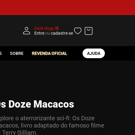
Dark Hugs 💀
Entre
ou
cadastre-se
S
SOBRE
REVENDA OFICIAL
AJUDA
s Doze Macacos
plore o aterrorizante sci-fi: Os Doze
cacos, livro adaptado do famoso filme
 Terry Gilliam.