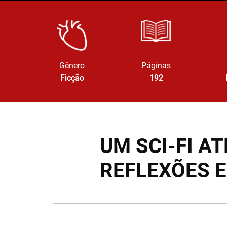
Gênero
Páginas
Ficção
192
UM SCI-FI 
REFLEXÕES 