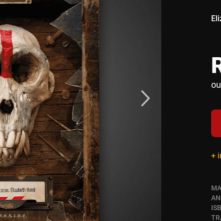
El
ou
+ 
MA
AN
IS
TR