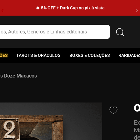
🔥 5% OFF + Dark Cup no pix à vista
s, Autores, Gêneros e Linhas editoriais
ÕES
TAROTS & ORÁCULOS
BOXES E COLEÇÕES
RARIDADE
s Doze Macacos
O
Ex
Ma
de