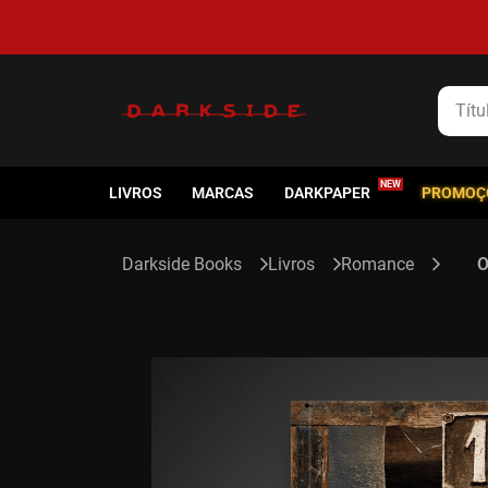
5% de cashback em todas as compras
Título
LIVROS
MARCAS
DARKPAPER
PROMOÇ
Livros
Romance
O