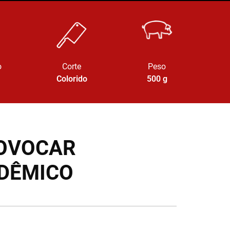
o
Corte
Peso
Colorido
500
g
ROVOCAR
DÊMICO