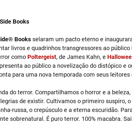
kSide Books
ide® Books
selaram um pacto eterno e inauguraram
tar livros e quadrinhos transgressores ao público 
error como
Poltergeist
, de James Kahn, e
Hallowee
presenta ao público a novelização do distópico e 
ronta para uma nova temporada com seus leitores
da do terror. Compartilhamos o horror e a beleza, 
rias de existir. Cultivamos o primeiro suspiro, o a
anha-russa, o crepúsculo e a eterna escuridão. Par
ente sobrenatural. É puro terror. 100% macabra. S