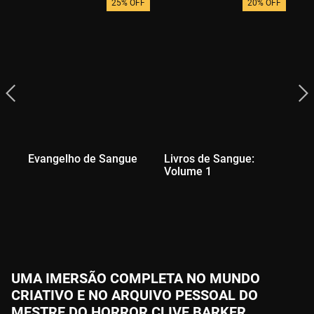
25% OFF
20% OFF
Evangelho de Sangue
Livros de Sangue:
A 
Volume 1
Vi
Co
an
UMA IMERSÃO COMPLETA NO MUNDO
CRIATIVO E NO ARQUIVO PESSOAL DO
MESTRE DO HORROR CLIVE BARKER