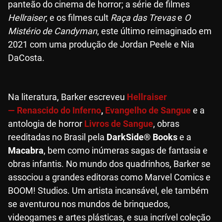
panteão do cinema de horror; a série de filmes
Hellraiser
; e os filmes cult
Raça das Trevas
e
O
Mistério de Candyman
, este último reimaginado em
2021 com uma produção de Jordan Peele e Nia
DaCosta.
Na literatura, Barker escreveu
Hellraiser
— Renascido do Inferno
,
Evangelho de Sangue
e a
antologia de horror
Livros de Sangue
, obras
reeditadas no Brasil pela
DarkSide® Books
e a
Macabra
, bem como inúmeras sagas de fantasia e
obras infantis. No mundo dos quadrinhos, Barker se
associou a grandes editoras como Marvel Comics e
BOOM! Studios. Um artista incansável, ele também
se aventurou nos mundos de brinquedos,
videogames e artes plásticas, e sua incrível coleção