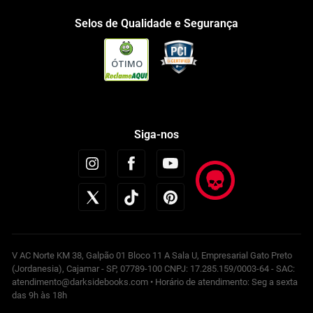
Selos de Qualidade e Segurança
ÓTIMO
Siga-nos
V AC Norte KM 38, Galpão 01 Bloco 11 A Sala U, Empresarial Gato Preto
(Jordanesia), Cajamar - SP, 07789-100 CNPJ: 17.285.159/0003-64 - SAC:
atendimento@darksidebooks.com • Horário de atendimento: Seg a sexta
das 9h às 18h