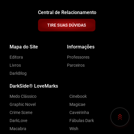
Central de Relacionamento
TIRE SUAS DÚVIDAS
Mapa do Site
Informações
Editora
Professores
Livros
Parceiros
DarkBlog
DarkSide® LoveMarks
Medo Clássico
Cinebook
Graphic Novel
Magicae
Crime Scene
Caveirinha
DarkLove
Fábulas Dark
Macabra
Wish