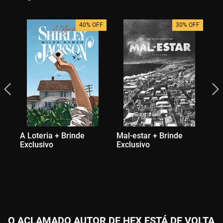
40% OFF
30% OFF
A Loteria + Brinde
Mal-estar + Brinde
O 
Exclusivo
Exclusivo
Ex
O ACLAMADO AUTOR DE HEX ESTÁ DE VOLTA