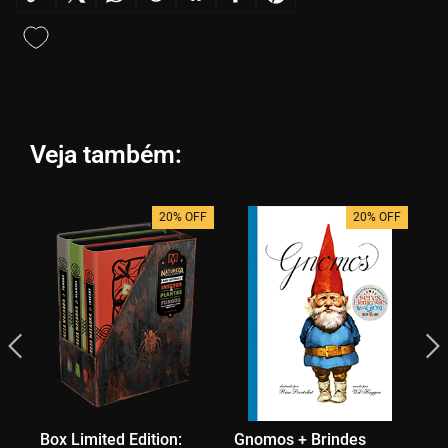
Veja também:
20% OFF
20% OFF
Box Limited Edition:
Gnomos + Brindes
Ma