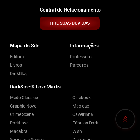
Central de Relacionamento
TIRE SUAS DÚVIDAS
Mapa do Site
Informações
Editora
Professores
Livros
Parceiros
DarkBlog
DarkSide® LoveMarks
Medo Clássico
Cinebook
Graphic Novel
Magicae
Crime Scene
Caveirinha
DarkLove
Fábulas Dark
Macabra
Wish
Sociedade Secreta
Darkpaper