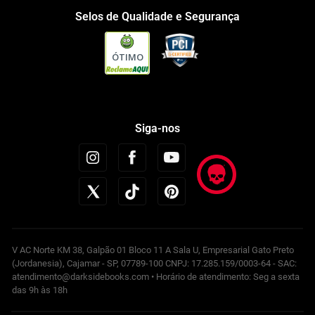
Selos de Qualidade e Segurança
ÓTIMO
Siga-nos
V AC Norte KM 38, Galpão 01 Bloco 11 A Sala U, Empresarial Gato Preto
(Jordanesia), Cajamar - SP, 07789-100 CNPJ: 17.285.159/0003-64 - SAC:
atendimento@darksidebooks.com • Horário de atendimento: Seg a sexta
das 9h às 18h