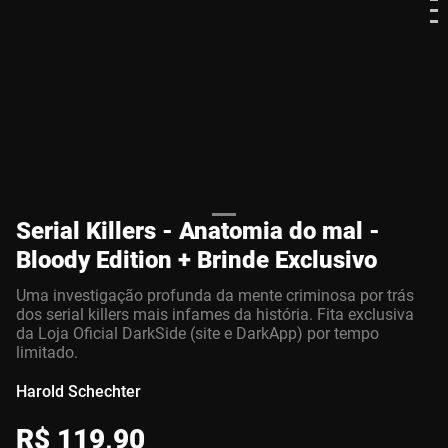
Serial Killers - Anatomia do mal -
Bloody Edition + Brinde Exclusivo
Uma investigação profunda da mente criminosa por trás
dos serial killers mais infames da história. Fita exclusiva
da Loja Oficial DarkSide (site e DarkApp) por tempo
limitado.
Harold Schechter
R$
119
,
90