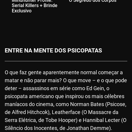
Mindhunter Profile:
O Segredo dos Corpos
Cr
Serial Killers + Brinde
Ma
Exclusivo
Ex
ENTRE NA MENTE DOS PSICOPATAS
O que faz gente aparentemente normal começar a
matar e não parar mais? O que move – e o que pode
deter – assassinos em série como Ed Gein, o
psicopata americano que inspirou os mais célebres
maníacos do cinema, como Norman Bates (Psicose,
de Alfred Hitchcok), Leatherface (O Massacre da
Serra Elétrica, de Tobe Hooper) e Hannibal Lecter (O
Silêncio dos Inocentes, de Jonathan Demme).