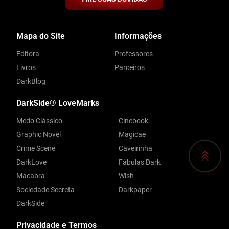
Mapa do Site
Informações
Editora
Professores
Livros
Parceiros
DarkBlog
DarkSide® LoveMarks
Medo Clássico
Cinebook
Graphic Novel
Magicae
Crime Scene
Caveirinha
DarkLove
Fábulas Dark
Macabra
Wish
Sociedade Secreta
Darkpaper
DarkSide
Privacidade e Termos