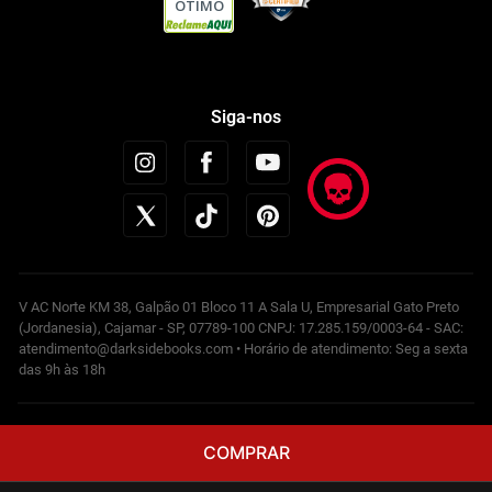
ÓTIMO
Siga-nos
V AC Norte KM 38, Galpão 01 Bloco 11 A Sala U, Empresarial Gato Preto
(Jordanesia), Cajamar - SP, 07789-100 CNPJ: 17.285.159/0003-64 - SAC:
atendimento@darksidebooks.com • Horário de atendimento: Seg a sexta
das 9h às 18h
Powered by
COMPRAR