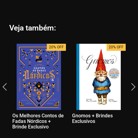
Veja também:
20% OFF
20% OFF
Os Melhores Contos de
Gnomos + Brindes
O 
Fadas Nórdicos +
Exclusivos
Na
Brinde Exclusivo