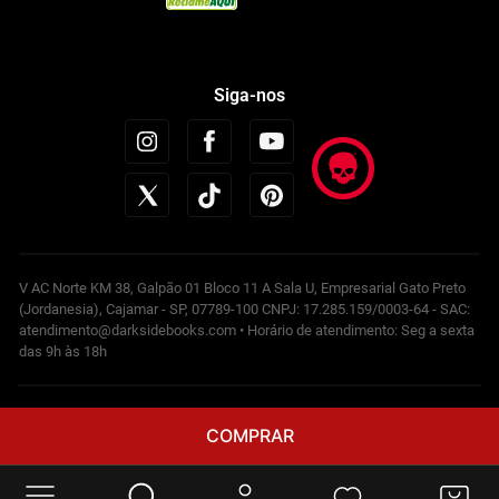
Siga-nos
V AC Norte KM 38, Galpão 01 Bloco 11 A Sala U, Empresarial Gato Preto
(Jordanesia), Cajamar - SP, 07789-100 CNPJ: 17.285.159/0003-64 - SAC:
atendimento@darksidebooks.com • Horário de atendimento: Seg a sexta
das 9h às 18h
Powered by
COMPRAR