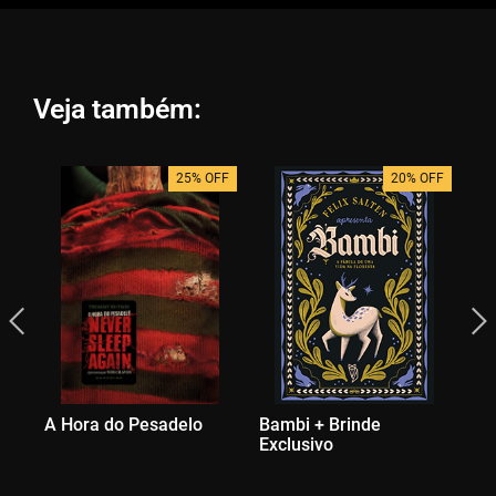
Veja também:
25% OFF
20% OFF
A Hora do Pesadelo
Bambi + Brinde
Pe
Exclusivo
Br