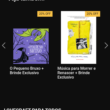
20% OFF
20% OFF
O Pequeno Bruxo +
Música para Morrer e
So
Brinde Exclusivo
Renascer + Brinde
Exclusivo