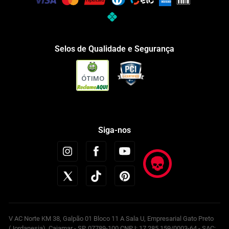
Selos de Qualidade e Segurança
ÓTIMO
Siga-nos
V AC Norte KM 38, Galpão 01 Bloco 11 A Sala U, Empresarial Gato Preto
(Jordanesia), Cajamar - SP, 07789-100 CNPJ: 17.285.159/0003-64 - SAC: