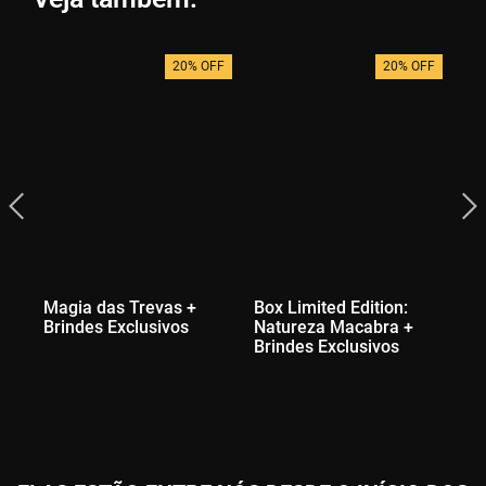
20% OFF
20% OFF
Magia das Trevas +
Box Limited Edition:
Gn
Brindes Exclusivos
Natureza Macabra +
Ex
Brindes Exclusivos