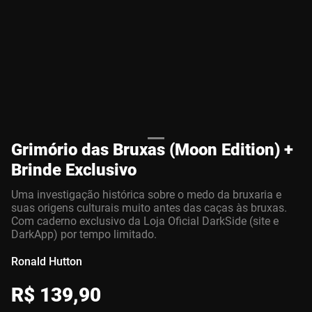
Grimório das Bruxas (Moon Edition) +
Brinde Exclusivo
Uma investigação histórica sobre o medo da bruxaria e
suas origens culturais muito antes das caças às bruxas.
Com caderno exclusivo da Loja Oficial DarkSide (site e
DarkApp) por tempo limitado.
Ronald Hutton
R$
139
,
90