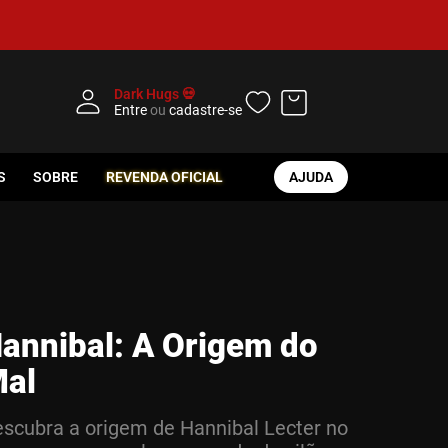
Dark Hugs 💀
Entre
ou
cadastre-se
S
SOBRE
REVENDA OFICIAL
AJUDA
annibal: A Origem do
al
scubra a origem de Hannibal Lecter no