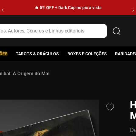
🔥 5% OFF + Dark Cup no pix à vista
s, Autores, Gêneros e Linhas editoriais
ÕES
TAROTS & ORÁCULOS
BOXES E COLEÇÕES
RARIDADE
nibal: A Origem do Mal
H
M
De