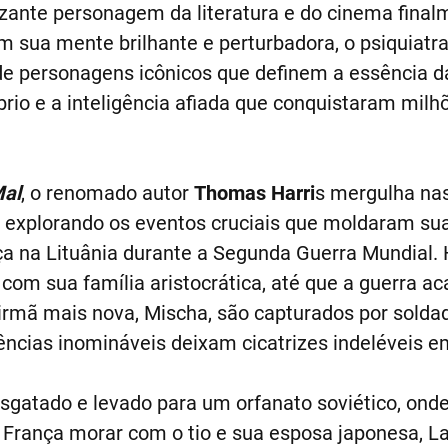
izante personagem da literatura e do cinema fina
m sua mente brilhante e perturbadora, o psiquiatr
de personagens icônicos que definem a essência d
o e a inteligência afiada que conquistaram milhõ
Mal
, o renomado autor
Thomas Harri
s mergulha na
, explorando os eventos cruciais que moldaram sua
 na Lituânia durante a Segunda Guerra Mundial. H
com sua família aristocrática, até que a guerra ac
 irmã mais nova, Mischa, são capturados por solda
ncias inomináveis deixam cicatrizes indeléveis e
esgatado e levado para um orfanato soviético, ond
ra França morar com o tio e sua esposa japonesa, L