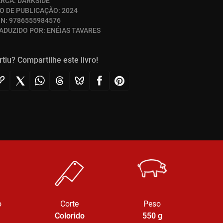
RCA:
DARKSIDE
O DE PUBLICAÇÃO:
2024
BN:
9786555984576
ADUZIDO POR:
ENÉIAS TAVARES
rtiu? Compartilhe este livro!
o
Corte
Peso
Colorido
550
g