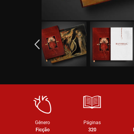
Gênero
Páginas
Ficção
320