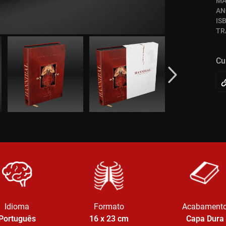
MA
AN
IS
TR
Cu
Idioma
Formato
Acabament
Português
16 x 23
cm
Capa Dura