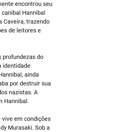
lmente encontrou seu
a canibal Hannibal
a Caveira, trazendo
es de leitores e
s profundezas do
 identidade
annibal, ainda
aba por destruir sua
dos nazistas. A
m Hannibal.
e vive em condições
ady Murasaki. Sob a