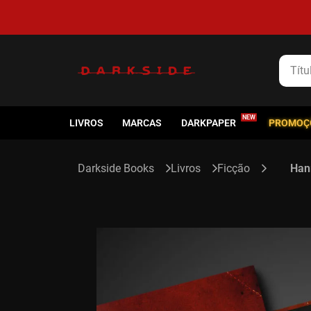
5% de cashback em todas as compras
Título
LIVROS
MARCAS
DARKPAPER
PROMOÇ
Livros
Ficção
Han