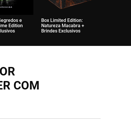
 Segredos e
Box Limited Edition:
H.P. Lovec
ime Edition
Natureza Macabra +
Miskatoni
lusivos
Brindes Exclusivos
POR
ER COM