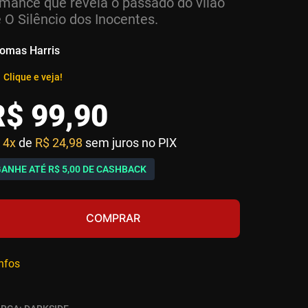
mance que revela o passado do vilão
 O Silêncio dos Inocentes.
omas Harris
Clique e veja!
R$
99
,
90
4x
de
R$ 24,98
sem juros no PIX
GANHE ATÉ
R$ 5,00
DE CASHBACK
COMPRAR
infos