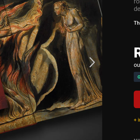
ro
de
Th
ou
+ 