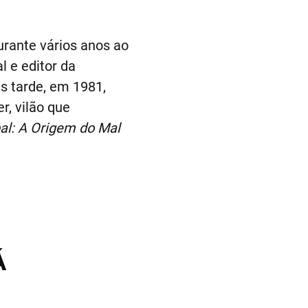
rante vários anos ao
l e editor da
s tarde, em 1981,
r, vilão que
al: A Origem do Mal
Á