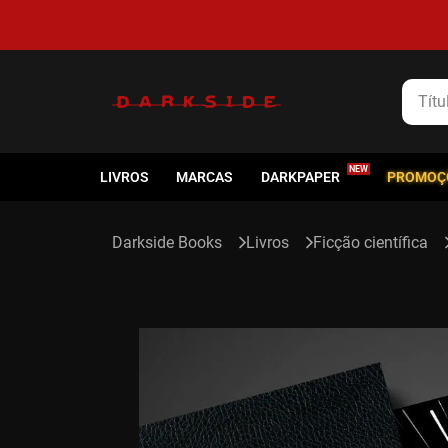
5% de cashback em todas as compras
Título
LIVROS
MARCAS
DARKPAPER
PROMOÇ
Livros
Ficção científica