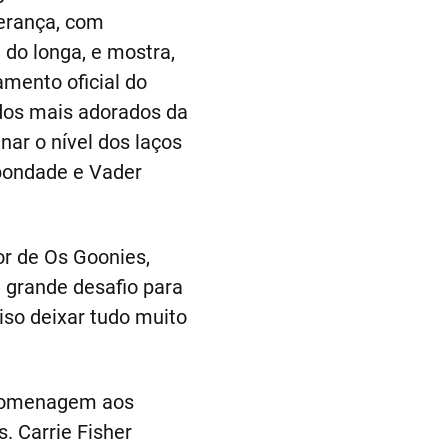
erança, com
 do longa, e mostra,
amento oficial do
 dos mais adorados da
nar o nível dos laços
bondade e Vader
or de Os Goonies,
um grande desafio para
ciso deixar tudo muito
homenagem aos
 Carrie Fisher