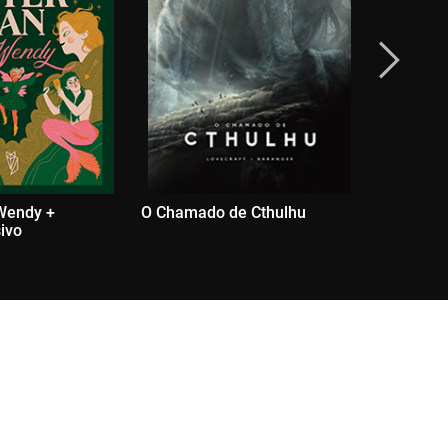
Wendy +
O Chamado de Cthulhu
Os Melho
sivo
Fadas Cel
Exclusivo