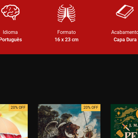
Idioma
Formato
Acabament
Português
16 x 23
cm
Capa Dura
20% OFF
20% OFF