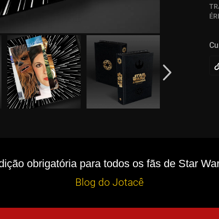
TR
ÉR
Cu
dição obrigatória para todos os fãs de Star War
Blog do Jotacê