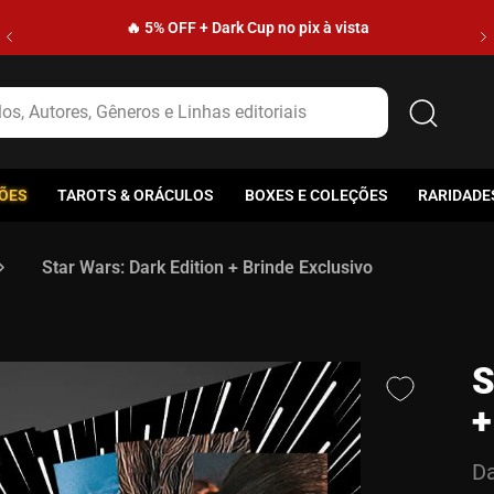
🔥 5% OFF + Dark Cup no pix à vista
s, Autores, Gêneros e Linhas editoriais
ÕES
TAROTS & ORÁCULOS
BOXES E COLEÇÕES
RARIDADE
Star Wars: Dark Edition + Brinde Exclusivo
S
+
Da