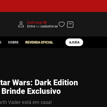
Dark Hugs 💀
Entre
ou
cadastre-se
S
SOBRE
REVENDA OFICIAL
AJUDA
tar Wars: Dark Edition
 Brinde Exclusivo
rth Vader está em casa!