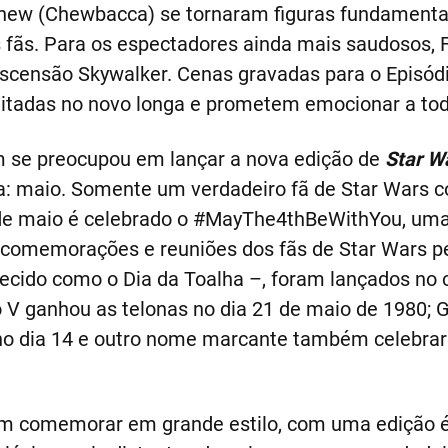
yhew (Chewbacca) se tornaram figuras fundamenta
 fãs. Para os espectadores ainda mais saudosos, 
Ascensão Skywalker. Cenas gravadas para o Episódio
veitadas no novo longa e prometem emocionar a tod
se preocupou em lançar a nova edição de
Star Wa
a: maio. Somente um verdadeiro fã de Star Wars 
 de maio é celebrado o #MayThe4thBeWithYou, uma
e comemorações e reuniões dos fãs de Star Wars p
ecido como o Dia da Toalha –, foram lançados no 
dio V ganhou as telonas no dia 21 de maio de 1980;
o dia 14 e outro nome marcante também celebrar
em comemorar em grande estilo, com uma edição é