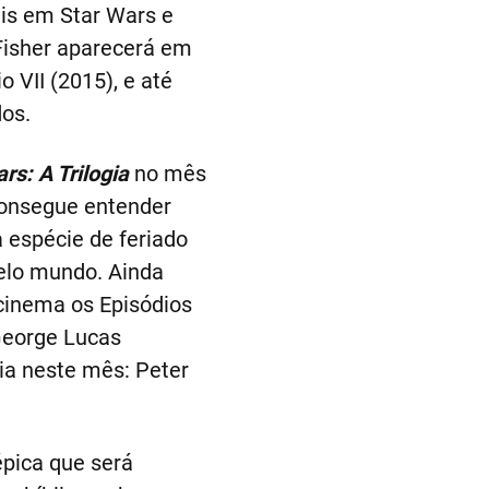
is em Star Wars e
Fisher aparecerá em
 VII (2015), e até
os.
rs: A Trilogia
no mês
consegue entender
 espécie de feriado
elo mundo. Ainda
cinema os Episódios
 George Lucas
ia neste mês: Peter
pica que será