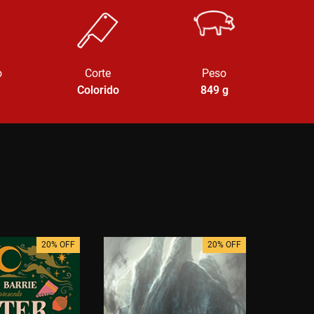
o
Corte
Peso
Colorido
849
g
20% OFF
20% OFF