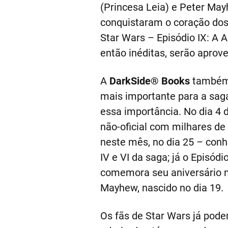
(Princesa Leia) e Peter Ma
conquistaram o coração dos
Star Wars – Episódio IX: A 
então inéditas, serão apro
A
DarkSide® Books
também 
mais importante para a sag
essa importância. No dia 4
não-oficial com milhares d
neste mês, no dia 25 – conh
IV e VI da saga; já o Episó
comemora seu aniversário n
Mayhew, nascido no dia 19.
Os fãs de Star Wars já pod