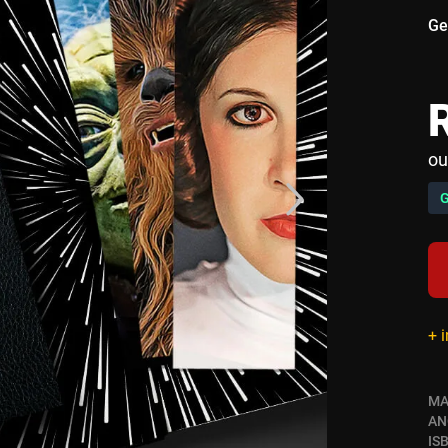
Ge
ou
+ 
MA
AN
IS