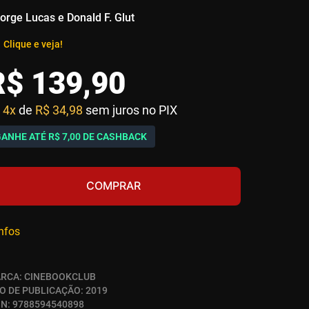
orge Lucas e Donald F. Glut
Clique e veja!
R$
139
,
90
4x
de
R$ 34,98
sem juros no PIX
GANHE ATÉ
R$ 7,00
DE CASHBACK
COMPRAR
infos
RCA:
CINEBOOKCLUB
O DE PUBLICAÇÃO:
2019
BN:
9788594540898