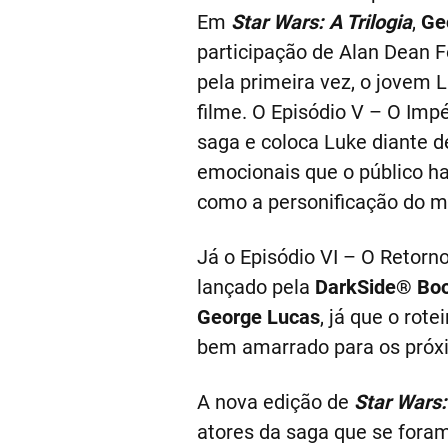
Em
Star Wars: A Trilogia
,
Ge
participação de Alan Dean Fo
pela primeira vez, o jovem 
filme. O Episódio V – O Impé
saga e coloca Luke diante d
emocionais que o público h
como a personificação do m
Já o Episódio VI – O Retorn
lançado pela
DarkSide® Bo
George Lucas
, já que o rot
bem amarrado para os próxi
A nova edição de
Star Wars:
atores da saga que se fora