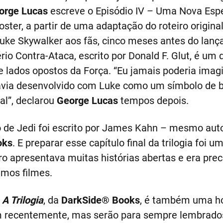
orge Lucas
escreve o Episódio IV – Uma Nova Esp
ster, a partir de uma adaptação do roteiro original
Luke Skywalker aos fãs, cinco meses antes do lanç
rio Contra-Ataca, escrito por Donald F. Glut, é um
e lados opostos da Força. “Eu jamais poderia imagi
avia desenvolvido com Luke como um símbolo de 
al”, declarou
George Lucas
tempos depois.
o de Jedi foi escrito por James Kahn – mesmo aut
oks
. E preparar esse capítulo final da trilogia foi 
eiro apresentava muitas histórias abertas e era pre
mos filmes.
 A Trilogia
, da
DarkSide® Books
, é também uma 
m recentemente, mas serão para sempre lembrados.