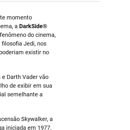
este momento
inema, a
DarkSide®
 fenômeno do cinema,
filosofia Jedi, nos
poderiam existir no
a e Darth Vader vão
lho de exibir em sua
ial semelhante a
scensão Skywalker, a
ga iniciada em 1977.