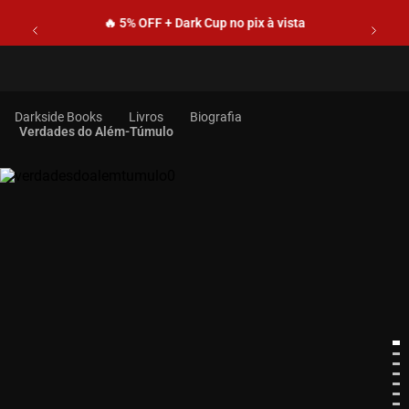
🔥 5% OFF + Dark Cup no pix à vista
Livros
Biografia
Verdades do Além-Túmulo