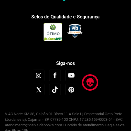
Selos de Qualidade e Segurança
ÓTIMO
Siga-nos
V AC Norte KM 38, Galpão 01 Bloco 11 A Sala U, Empresarial Gato Preto
(Jordanesia), Cajamar - SP, 07789-100 CNPJ: 17.285.159/0003-64 - SAC:
atendimento@darksidebooks.com • Horário de atendimento: Seg a sexta
das 9h às 18h