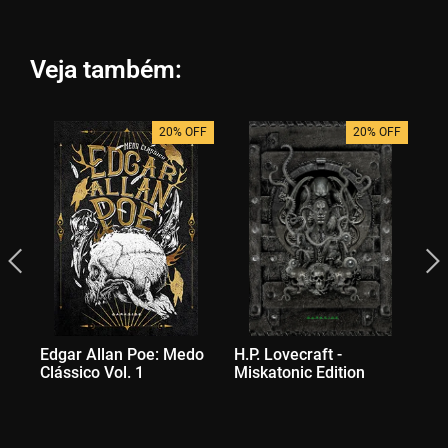
Veja também:
20% OFF
20% OFF
Edgar Allan Poe: Medo
H.P. Lovecraft -
H.
Clássico Vol. 1
Miskatonic Edition
Cl
Co
Ex