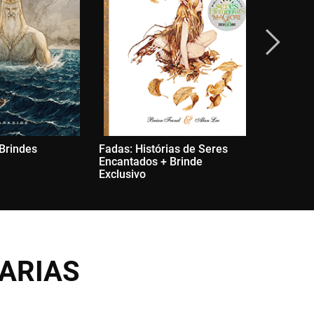
 Brindes
Fadas: Histórias de Seres
A Metamo
Encantados + Brinde
Exclusivo
Exclusivo
ARIAS