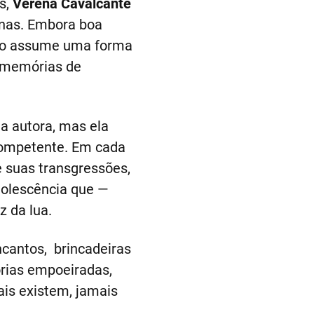
as,
Verena Cavalcante
anas. Embora boa
tado assume uma forma
s memórias de
a autora, mas ela
competente. Em cada
e suas transgressões,
dolescência que —
 da lua.
cantos, brincadeiras
rias empoeiradas,
ais existem, jamais