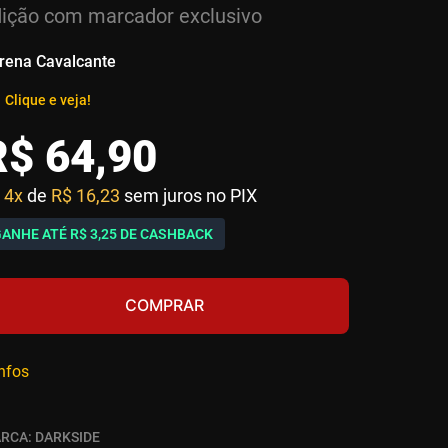
ição com marcador exclusivo
rena Cavalcante
Clique e veja!
R$
64
,
90
4x
de
R$ 16,23
sem juros no PIX
GANHE ATÉ
R$ 3,25
DE CASHBACK
COMPRAR
infos
RCA:
DARKSIDE