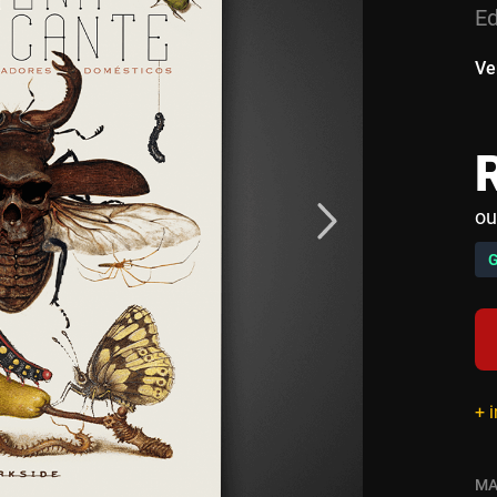
Ed
Ve
ou
+ 
MA