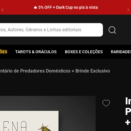
🔥 5% OFF + Dark Cup no pix à vista
s, Autores, Gêneros e Linhas editoriais
ÕES
TAROTS & ORÁCULOS
BOXES E COLEÇÕES
RARIDADE
entário de Predadores Domésticos + Brinde Exclusivo
I
P
+