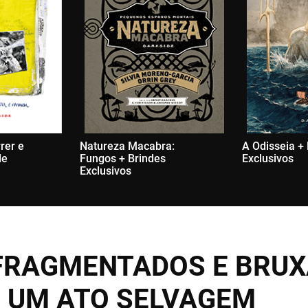
rer e
Natureza Macabra:
A Odisseia +
de
Fungos + Brindes
Exclusivos
Exclusivos
FRAGMENTADOS E BRUX
 UM ATO SELVAGEM