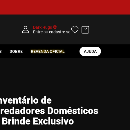
Dark Hugs 💀
Entre
ou
cadastre-se
S
SOBRE
REVENDA OFICIAL
AJUDA
nventário de
redadores Domésticos
 Brinde Exclusivo