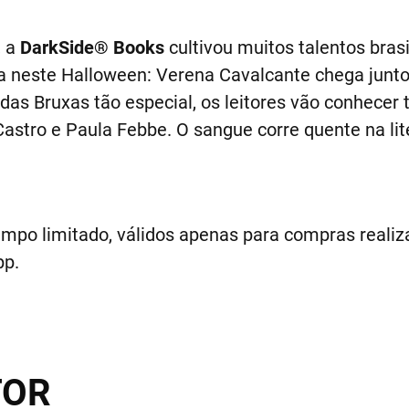
, a
DarkSide® Books
cultivou muitos talentos brasi
a neste Halloween: Verena Cavalcante chega junt
 das Bruxas tão especial, os leitores vão conhece
Castro e Paula Febbe. O sangue corre quente na lit
empo limitado, válidos apenas para compras realiza
pp.
TOR