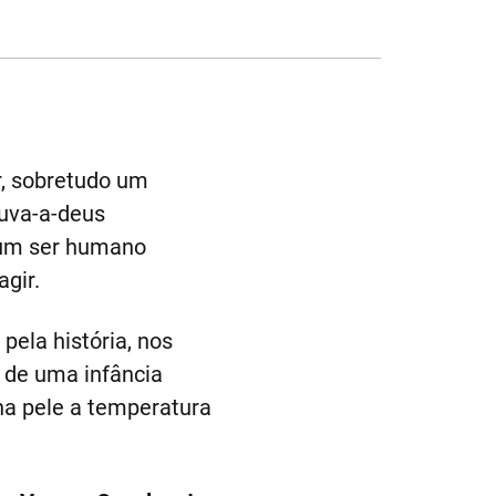
r, sobretudo um
uva-a-deus
 um ser humano
gir.
pela história, nos
 de uma infância
a pele a temperatura