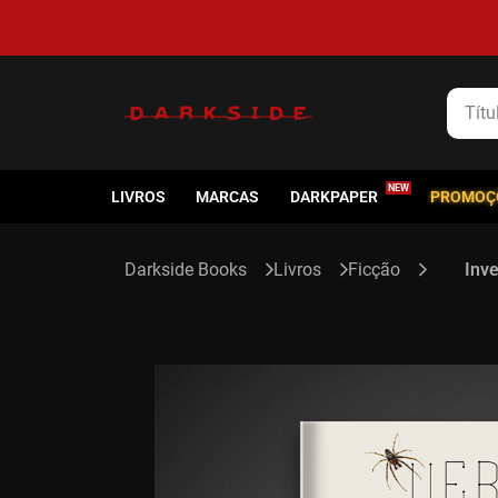
5% de cashback em todas as compras
Título
LIVROS
MARCAS
DARKPAPER
PROMOÇ
Livros
Ficção
Inv