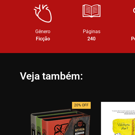
Gênero
Páginas
Ficção
240
P
Veja também:
20% OFF