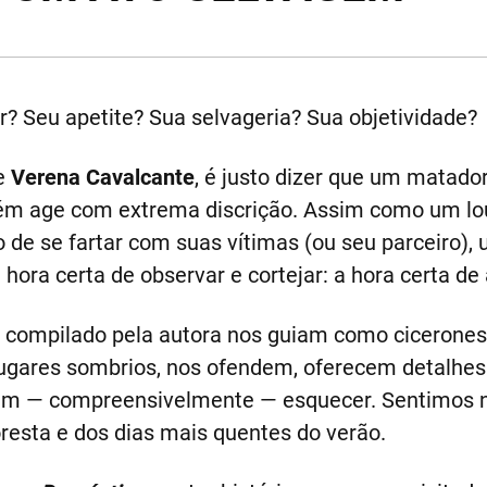
r? Seu apetite? Sua selvageria? Sua objetividade?
e
Verena Cavalcante
, é justo dizer que um matado
ém age com extrema discrição. Assim como um lo
de se fartar com suas vítimas (ou seu parceiro),
ra certa de observar e cortejar: a hora certa de a
o compilado pela autora nos guiam como cicerones 
ugares sombrios, nos ofendem, oferecem detalhes
rem — compreensivelmente — esquecer. Sentimos n
loresta e dos dias mais quentes do verão.