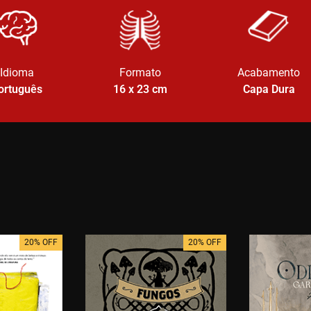
Idioma
Formato
Acabamento
ortuguês
16 x 23
cm
Capa Dura
20% OFF
20% OFF