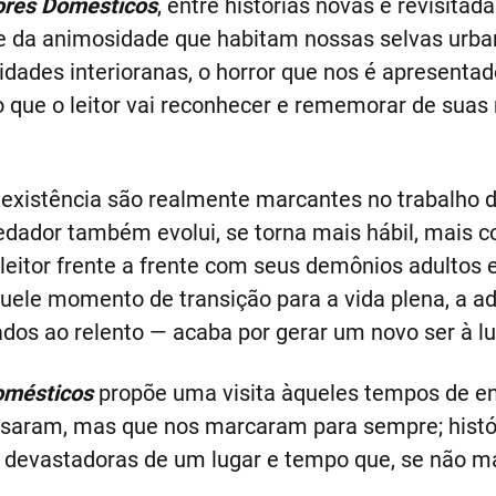
ores Domésticos
, entre histórias novas e revisitad
 e da animosidade que habitam nossas selvas urb
cidades interioranas, o horror que nos é apresen
o que o leitor vai reconhecer e rememorar de sua
existência são realmente marcantes no trabalho d
edador também evolui, se torna mais hábil, mais 
leitor frente a frente com seus demônios adultos 
uele momento de transição para a vida plena, a a
os ao relento — acaba por gerar um novo ser à luz
omésticos
propõe uma visita àqueles tempos de en
ssaram, mas que nos marcaram para sempre; histó
s devastadoras de um lugar e tempo que, se não m