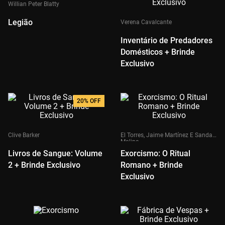
Willian Peter Blatty
Legião
Verena Cavalcante
Inventário de Predadores
Domésticos + Brinde
Exclusivo
20%
OFF
Clive Barker
El Torres, Jaime Martínez E Sanda
Molina
Livros de Sangue: Volume
Exorcismo: O Ritual
2 + Brinde Exclusivo
Romano + Brinde
Exclusivo