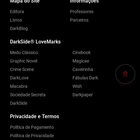
Mapa do Site
Informações
Editora
Professores
Livros
Parceiros
DarkBlog
DarkSide® LoveMarks
Medo Clássico
Cinebook
Graphic Novel
Magicae
Crime Scene
Caveirinha
DarkLove
Fábulas Dark
Macabra
Wish
Sociedade Secreta
Darkpaper
DarkSide
Privacidade e Termos
Política de Pagamento
Política de Privacidade