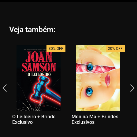
Veja também:
30% OFF
20% OFF
O Leiloeiro + Brinde
Menina Má + Brindes
Bo
Exclusivo
Exclusivos
Na
Br