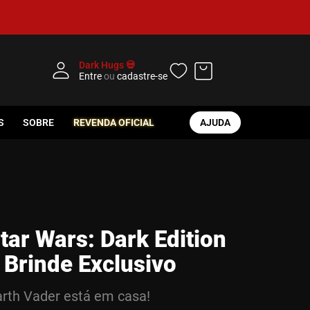
Dark Hugs 💀
Entre
ou
cadastre-se
S
SOBRE
REVENDA OFICIAL
AJUDA
tar Wars: Dark Edition
 Brinde Exclusivo
rth Vader está em casa!