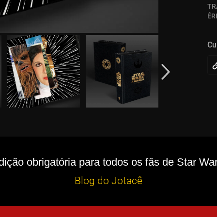
TR
ÉR
Cu
dição obrigatória para todos os fãs de Star War
Blog do Jotacê