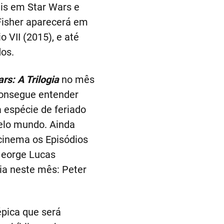
is em Star Wars e
Fisher aparecerá em
 VII (2015), e até
os.
rs: A Trilogia
no mês
consegue entender
 espécie de feriado
elo mundo. Ainda
cinema os Episódios
 George Lucas
ia neste mês: Peter
pica que será