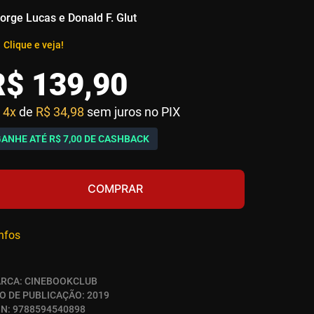
orge Lucas e Donald F. Glut
Clique e veja!
R$
139
,
90
4x
de
R$ 34,98
sem juros no PIX
GANHE ATÉ
R$ 7,00
DE CASHBACK
COMPRAR
infos
RCA:
CINEBOOKCLUB
O DE PUBLICAÇÃO:
2019
BN:
9788594540898