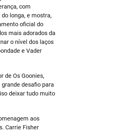
erança, com
 do longa, e mostra,
amento oficial do
 dos mais adorados da
nar o nível dos laços
bondade e Vader
or de Os Goonies,
um grande desafio para
ciso deixar tudo muito
homenagem aos
 Carrie Fisher