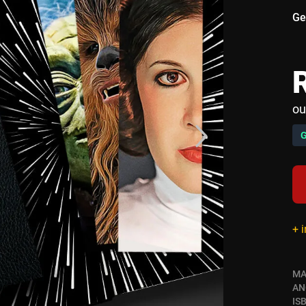
Ge
ou
+ 
MA
AN
IS