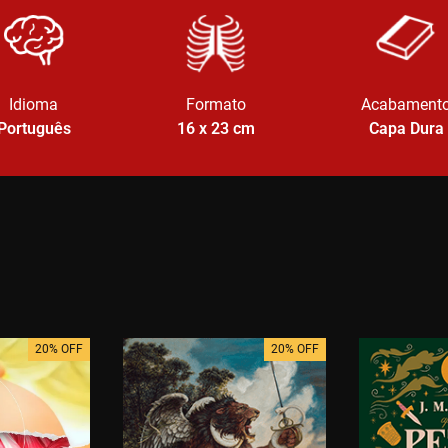
Idioma
Formato
Acabament
Português
16 x 23
cm
Capa Dura
20% OFF
20% OFF