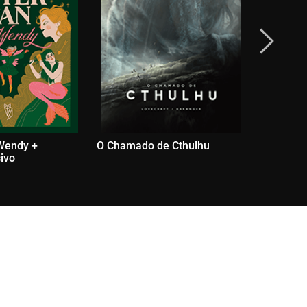
Wendy +
O Chamado de Cthulhu
Os Melho
sivo
Fadas Cel
Exclusivo