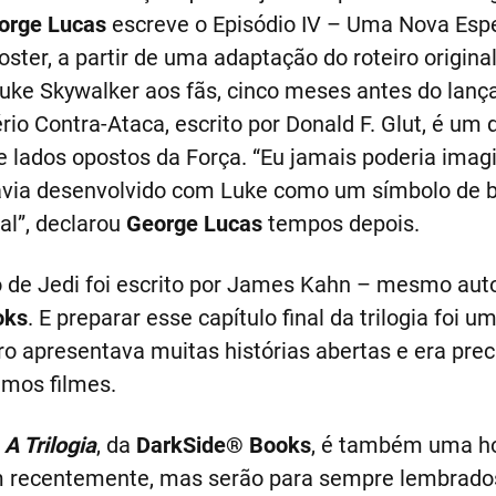
orge Lucas
escreve o Episódio IV – Uma Nova Esp
ster, a partir de uma adaptação do roteiro original
Luke Skywalker aos fãs, cinco meses antes do lanç
rio Contra-Ataca, escrito por Donald F. Glut, é um
e lados opostos da Força. “Eu jamais poderia imagi
avia desenvolvido com Luke como um símbolo de 
al”, declarou
George Lucas
tempos depois.
o de Jedi foi escrito por James Kahn – mesmo aut
oks
. E preparar esse capítulo final da trilogia foi 
eiro apresentava muitas histórias abertas e era pre
mos filmes.
 A Trilogia
, da
DarkSide® Books
, é também uma 
m recentemente, mas serão para sempre lembrados.