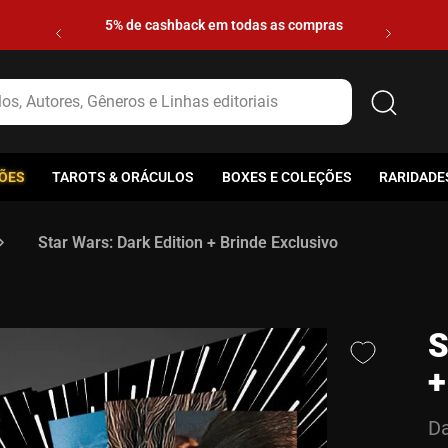
5% de cashback em todas as compras
s, Autores, Gêneros e Linhas editoriais
ÕES
TAROTS & ORÁCULOS
BOXES E COLEÇÕES
RARIDADE
Star Wars: Dark Edition + Brinde Exclusivo
S
+
Da