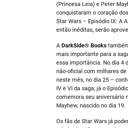
(Princesa Leia) e Peter Ma
conquistaram o coração dos
Star Wars – Episódio IX: A 
então inéditas, serão apro
A
DarkSide® Books
também 
mais importante para a sag
essa importância. No dia 4
não-oficial com milhares d
neste mês, no dia 25 – conh
IV e VI da saga; já o Episó
comemora seu aniversário n
Mayhew, nascido no dia 19.
Os fãs de Star Wars já pod