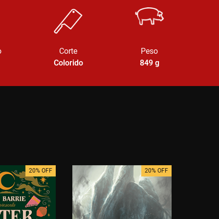
o
Corte
Peso
Colorido
849
g
20% OFF
20% OFF