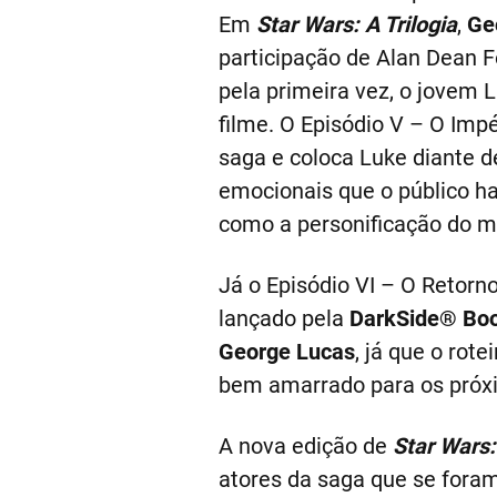
Em
Star Wars: A Trilogia
,
Ge
participação de Alan Dean Fo
pela primeira vez, o jovem 
filme. O Episódio V – O Impé
saga e coloca Luke diante d
emocionais que o público h
como a personificação do m
Já o Episódio VI – O Retorn
lançado pela
DarkSide® Bo
George Lucas
, já que o rot
bem amarrado para os próxi
A nova edição de
Star Wars:
atores da saga que se fora