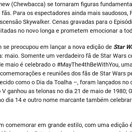
yhew (Chewbacca) se tornaram figuras fundamenta
 fãs. Para os espectadores ainda mais saudosos, 
Ascensão Skywalker. Cenas gravadas para o Episódio
veitadas no novo longa e prometem emocionar a tod
se preocupou em lançar a nova edição de
Star Wa
a: maio. Somente um verdadeiro fã de Star Wars 
 de maio é celebrado o #MayThe4thBeWithYou, uma
e comemorações e reuniões dos fãs de Star Wars p
ecido como o Dia da Toalha –, foram lançados no 
dio V ganhou as telonas no dia 21 de maio de 1980;
o dia 14 e outro nome marcante também celebrar
em comemorar em grande estilo, com uma edição é