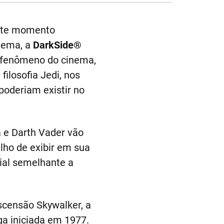
este momento
inema, a
DarkSide®
 fenômeno do cinema,
filosofia Jedi, nos
poderiam existir no
a e Darth Vader vão
lho de exibir em sua
ial semelhante a
scensão Skywalker, a
ga iniciada em 1977.