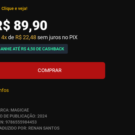
Clique e veja!
R$
89
,
90
4x
de
R$ 22,48
sem juros no PIX
GANHE ATÉ
R$ 4,50
DE CASHBACK
COMPRAR
infos
RCA:
MAGICAE
O DE PUBLICAÇÃO:
2024
BN:
9786555984453
ADUZIDO POR:
RENAN SANTOS