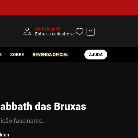
Dark Hugs 💀
Entre
ou
cadastre-se
S
SOBRE
REVENDA OFICIAL
AJUDA
abbath das Bruxas
ição fascinante.
lden