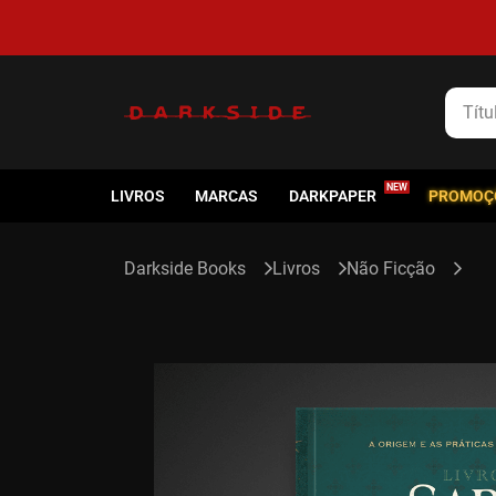
5% de cashback em todas as compras
Título
LIVROS
MARCAS
DARKPAPER
PROMOÇ
Livros
Não Ficção