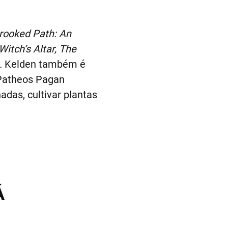
rooked Path: An
Witch’s Altar, The
.
Kelden também é
 Patheos Pagan
das, cultivar plantas
Á