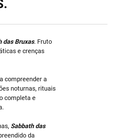
S.
 das Bruxas
. Fruto
áticas e crenças
ara compreender a
es noturnas, rituais
ão completa e
a.
nas,
Sabbath das
preendido da