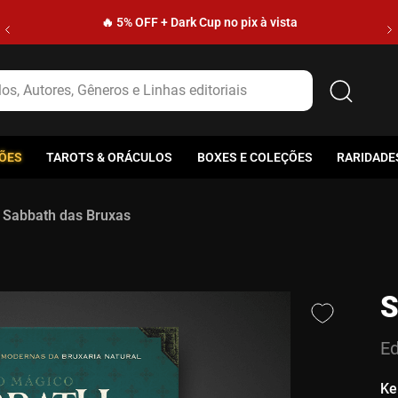
🔥 5% OFF + Dark Cup no pix à vista
s, Autores, Gêneros e Linhas editoriais
ÕES
TAROTS & ORÁCULOS
BOXES E COLEÇÕES
RARIDADE
Sabbath das Bruxas
S
Ed
Ke