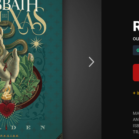
ou
+ 
MA
AN
IS
TR