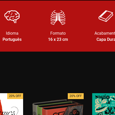
Idioma
Formato
Acabamen
Português
16 x 23
cm
Capa Dur
20% OFF
20% OFF