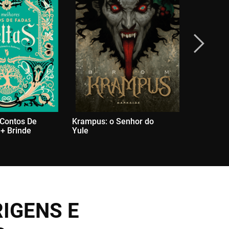
 Contos De
Krampus: o Senhor do
O Jardim 
 + Brinde
Yule
Natural
IGENS E